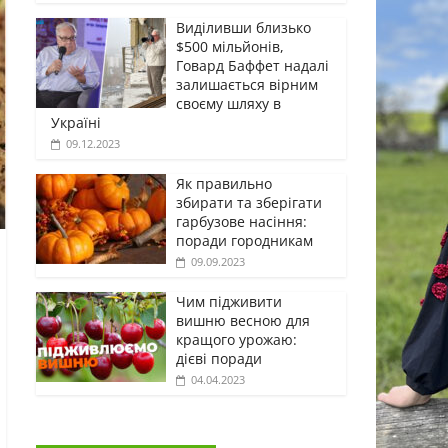
Виділивши близько
$500 мільйонів,
Говард Баффет надалі
залишається вірним
своєму шляху в
Україні
09.12.2023
Як правильно
збирати та зберігати
гарбузове насіння:
поради городникам
09.09.2023
Чим підживити
вишню весною для
кращого урожаю:
дієві поради
04.04.2023