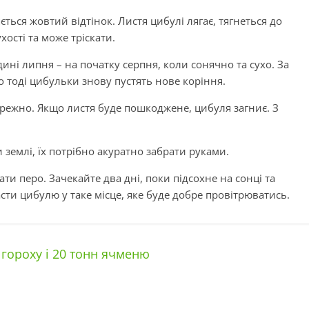
яється жовтий відтінок. Листя цибулі лягає, тягнеться до
хості та може тріскати.
ині липня – на початку серпня, коли сонячно та сухо. За
о тоді цибульки знову пустять нове коріння.
ережно. Якщо листя буде пошкоджене, цибуля загниє. З
 землі, їх потрібно акуратно забрати руками.
и перо. Зачекайте два дні, поки підсохне на сонці та
асти цибулю у таке місце, яке буде добре провітрюватись.
гороху і 20 тонн ячменю