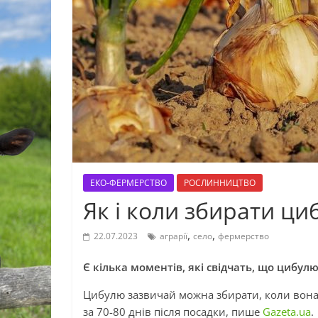
ЕКО-ФЕРМЕРСТВО
РОСЛИННИЦТВО
Як і коли збирати ц
,
,
22.07.2023
аграрії
село
фермерство
Є кілька моментів, які свідчать, що цибул
Цибулю зазвичай можна збирати, коли вона 
за 70-80 днів після посадки, пише
Gazeta.ua
.