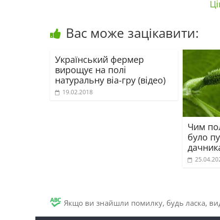
Ці
Вас може зацікавити:
Український фермер
вирощує на полі
натуральну віа-гру (відео)
19.02.2018
Чим по
було пу
дачник
25.04.20
Якщо ви знайшли помилку, будь ласка, вид