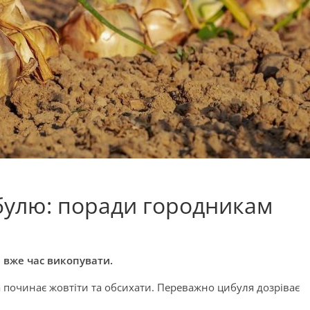
ибулю: поради городникам
ю вже час викопувати.
починає жовтіти та обсихати. Переважно цибуля дозріває