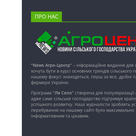
ПРО НАС
“News Агро-Центр”
– інформаційне видання для 
хочуть бути в курсі основних трендів сільського 
нашому фокусі знаходяться, перш за все, дрібні т
фермери України.
Програма
“Ля Село”
створена для популяризації
адже саме сільське господарство підтримує країн
успішного розвитку. Наші журналісти зроблять ус
перебування на нашому сайті було максимально
інформативним та цікавим.