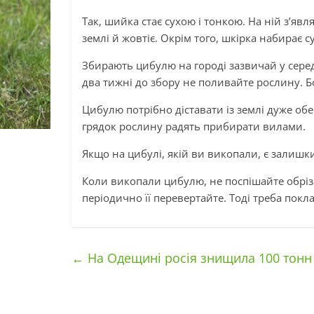
Так, шийка стає сухою і тонкою. На ній з’явл
землі й жовтіє. Окрім того, шкірка набирає су
Збирають цибулю на городі зазвичай у серед
два тижні до збору не поливайте рослину. Б
Цибулю потрібно діставати із землі дуже об
грядок рослину радять прибирати вилами.
Якщо на цибулі, якій ви викопали, є залишки
Коли викопали цибулю, не поспішайте обрізат
періодично її перевертайте. Тоді треба покл
←
На Одещині росія знищила 100 тонн 