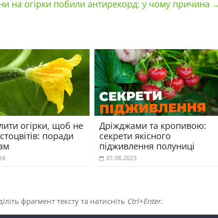
ни на огірки побили антирекорд: у чому причина
лити огірки, щоб не
Дріжджами та кропивою:
стоцвітів: поради
секрети якісного
ам
підживлення полуниці
24
01.06.2023
іліть фрагмент тексту та натисніть
Ctrl+Enter
.