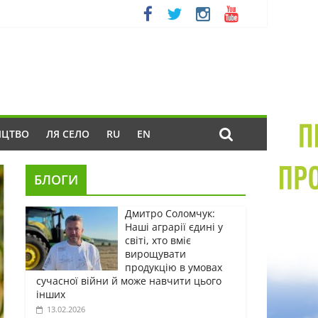
ИЦТВО
ЛЯ СЕЛО
RU
EN
БЛОГИ
Дмитро Соломчук:
Наші аграрії єдині у
світі, хто вміє
вирощувати
продукцію в умовах
сучасної війни й може навчити цього
інших
13.02.2026