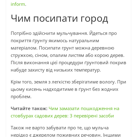
inform
.
Чим посипати город
Потрібно здійснити мульчування. Йдеться про
покриття ґрунту якимось натуральним
матеріалом. Посипати грунт можна деревною
стружкою, сіном, опалим листям або корою дерев.
Після виконання цієї процедури ґрунтовий покрив
набуде захисту від низьких температур.
Крім того, земля з легкістю зберігатиме вологу. При
цьому кисень надходитиме в ґрунт без жодних
проблем.
Читайте також:
Чим замазати пошкодження на
стовбурах садових дерев: 3 перевірені засоби
Також не варто забувати про те, що мульча
нерідко є джерелом поживних речовин. Іншими