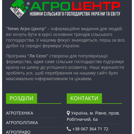
“News Агро-Центр”
– інформаційне видання для людей,
які хочуть бути в курсі основних трендів сільського
господарства. У нашому фокусі знаходяться, перш за все,
дрібні та середні фермери України.
Програма
“Ля Село”
створена для популяризації
фермерства, адже саме сільське господарство підтримує
країну на шляху до успішного розвитку. Наші журналісти
зроблять усе, щоб перебування на нашому сайті було
максимально інформативним та цікавим.
РОЗДІЛИ
КОНТАКТИ
АГРОТЕХНІКА
Україна, м. Рівне, пров.
Робітничий, 6а
АГРОПОЛІТИКА
+38 067 364 71 72
АГРОПРАВО