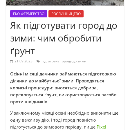
ЕКО-ФЕРМЕРСТВО
РОСЛИННИЦТВО
Як підготувати город до
зими: чим обробити
ґрунт
21.09.2023
підготовка городу до зими
Осінні місяці дачники займаються підготовкою
ділянки до майбутньої зими. Проводяться
корисні процедури: вносяться добрива,
перекопується ґрунт, використовуються засоби
проти шкідників.
У заключному місяці осені необхідно виконати ще
одну важливу дію, і тоді город повністю
підготується до зимового періоду, пише
Pixel