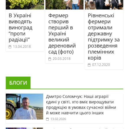
В Україні
Фермер
Рівненські
виводять
створив
фермери
виноград
перший в
отримали
“проти
Україні
державну
радіації”
великий
підтримку за
дереновий
розведення
13.04.2018
сад (фото)
племінних
корів
20.03.2018
07.12.2020
БЛОГИ
Дмитро Соломчук: Наші аграрії
єдині у світі, хто вміє вирощувати
продукцію в умовах сучасної війни
й може навчити цього інших
13.02.2026