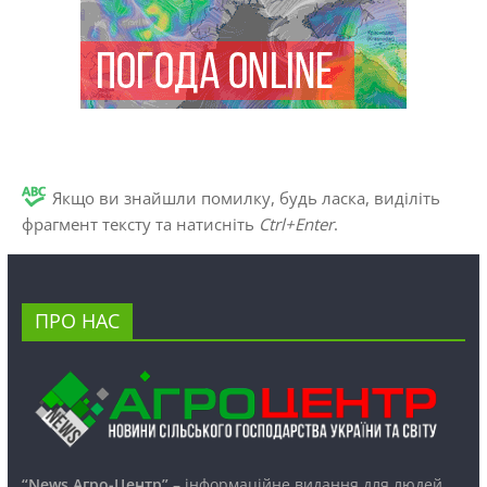
Якщо ви знайшли помилку, будь ласка, виділіть
фрагмент тексту та натисніть
Ctrl+Enter
.
ПРО НАС
“News Агро-Центр”
– інформаційне видання для людей,