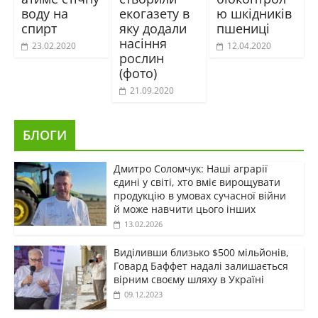
воду на
екогазету в
ю шкідників
спирт
яку додали
пшениці
насіння
23.02.2020
12.04.2020
рослин
(фото)
21.09.2020
БЛОГИ
Дмитро Соломчук: Наші аграрії
єдині у світі, хто вміє вирощувати
продукцію в умовах сучасної війни
й може навчити цього інших
13.02.2026
Виділивши близько $500 мільйонів,
Говард Баффет надалі залишається
вірним своєму шляху в Україні
09.12.2023