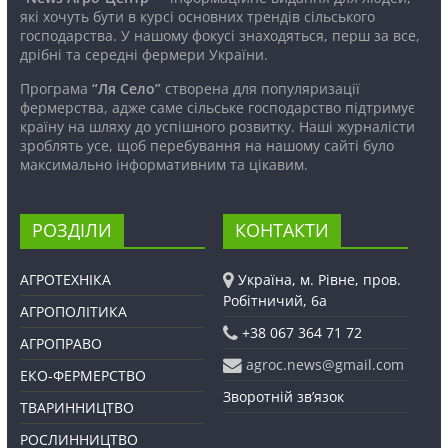
які хочуть бути в курсі основних трендів сільського
господарства. У нашому фокусі знаходяться, перш за все,
дрібні та середні фермери України.
Програма
“Ля Село”
створена для популяризації
фермерства, адже саме сільське господарство підтримує
країну на шляху до успішного розвитку. Наші журналісти
зроблять усе, щоб перебування на нашому сайті було
максимально інформативним та цікавим.
РОЗДІЛИ
КОНТАКТИ
АГРОТЕХНІКА
Україна, м. Рівне, пров.
Робітничий, 6а
АГРОПОЛІТИКА
+38 067 364 71 72
АГРОПРАВО
agroc.news@gmail.com
ЕКО-ФЕРМЕРСТВО
Зворотній зв’язок
ТВАРИННИЦТВО
РОСЛИННИЦТВО