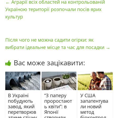
←
Аграрії всіх областей на контрольованій
Україною території розпочали посів ярих
культур
Після чого не можна садити огірки: як
вибрати ідеальне місце та час для посадки
→
Вас може зацікавити:
В Україні
“З паперу
У США
побудують
проростают
запатентува
завод, який
ь квіти”: в
ли новий
перетворюв
Японії
метод
атиме стічну
створили
біоконтрол