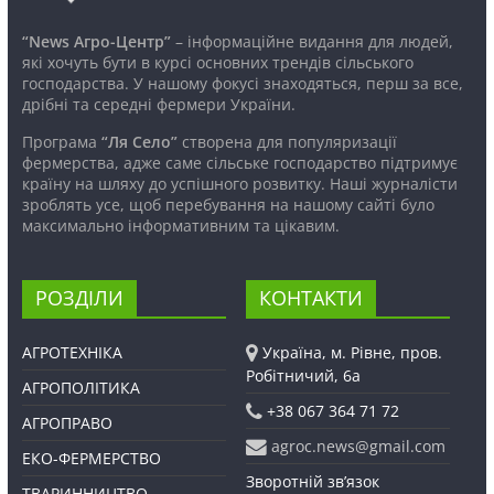
“News Агро-Центр”
– інформаційне видання для людей,
які хочуть бути в курсі основних трендів сільського
господарства. У нашому фокусі знаходяться, перш за все,
дрібні та середні фермери України.
Програма
“Ля Село”
створена для популяризації
фермерства, адже саме сільське господарство підтримує
країну на шляху до успішного розвитку. Наші журналісти
зроблять усе, щоб перебування на нашому сайті було
максимально інформативним та цікавим.
РОЗДІЛИ
КОНТАКТИ
АГРОТЕХНІКА
Україна, м. Рівне, пров.
Робітничий, 6а
АГРОПОЛІТИКА
+38 067 364 71 72
АГРОПРАВО
agroc.news@gmail.com
ЕКО-ФЕРМЕРСТВО
Зворотній зв’язок
ТВАРИННИЦТВО