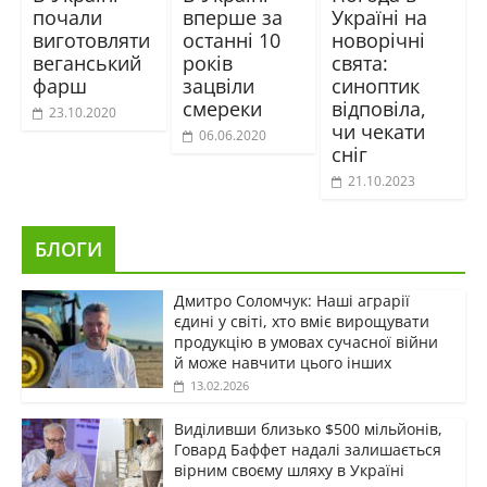
почали
вперше за
Україні на
виготовляти
останні 10
новорічні
веганський
років
свята:
фарш
зацвіли
синоптик
смереки
відповіла,
23.10.2020
чи чекати
06.06.2020
сніг
21.10.2023
БЛОГИ
Дмитро Соломчук: Наші аграрії
єдині у світі, хто вміє вирощувати
продукцію в умовах сучасної війни
й може навчити цього інших
13.02.2026
Виділивши близько $500 мільйонів,
Говард Баффет надалі залишається
вірним своєму шляху в Україні