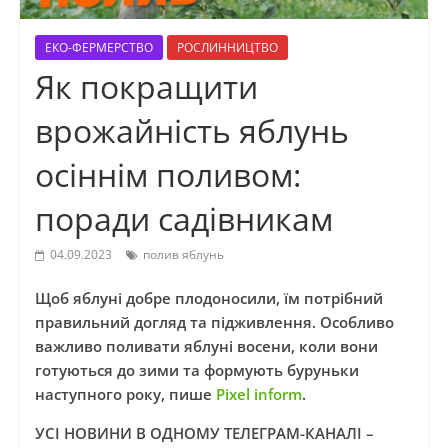
ЕКО-ФЕРМЕРСТВО
РОСЛИННИЦТВО
Як покращити
врожайність яблунь
осіннім поливом:
поради садівникам
04.09.2023
полив яблунь
Щоб яблуні добре плодоносили, їм потрібний
правильний догляд та підживлення. Особливо
важливо поливати яблуні восени, коли вони
готуються до зими та формують буруньки
наступного року, пише
Pixel inform
.
УСІ НОВИНИ В ОДНОМУ ТЕЛЕГРАМ-КАНАЛІ –