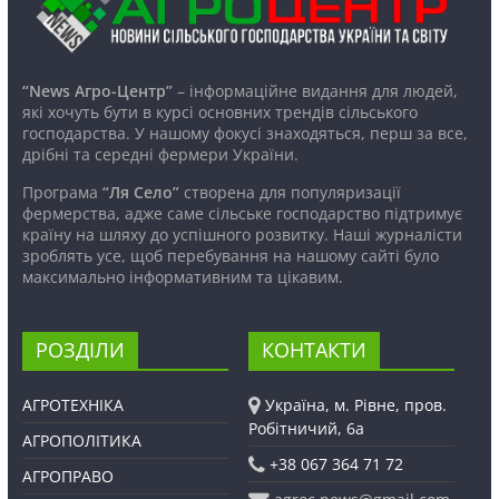
“News Агро-Центр”
– інформаційне видання для людей,
які хочуть бути в курсі основних трендів сільського
господарства. У нашому фокусі знаходяться, перш за все,
дрібні та середні фермери України.
Програма
“Ля Село”
створена для популяризації
фермерства, адже саме сільське господарство підтримує
країну на шляху до успішного розвитку. Наші журналісти
зроблять усе, щоб перебування на нашому сайті було
максимально інформативним та цікавим.
РОЗДІЛИ
КОНТАКТИ
АГРОТЕХНІКА
Україна, м. Рівне, пров.
Робітничий, 6а
АГРОПОЛІТИКА
+38 067 364 71 72
АГРОПРАВО