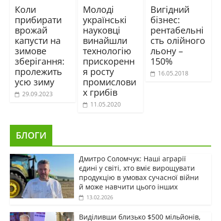
Коли
Молоді
Вигідний
прибирати
українські
бізнес:
врожай
науковці
рентабельні
капусти на
винайшли
сть олійного
зимове
технологію
льону –
зберігання:
прискоренн
150%
пролежить
я росту
16.05.2018
усю зиму
промислови
х грибів
29.09.2023
11.05.2020
БЛОГИ
Дмитро Соломчук: Наші аграрії
єдині у світі, хто вміє вирощувати
продукцію в умовах сучасної війни
й може навчити цього інших
13.02.2026
Виділивши близько $500 мільйонів,