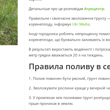
Детальніше про це розповідає
Агроцентр.
Правильне і своєчасне зволоження ґрунту —
коренеплоду, інформує
Ukr.Media
.
Іноді городники роблять непрощенну помил
коренеплоди, що буквально заливають їх в
В результаті виростають водянисті і потрі
метр грядки вважається 20 л на тиждень.
Правила поливу в с
1. Полив повинен бути рясний, ґрунт повин
2. Зволожувати рослини краще у вечірній ча
3. У проміжках між поливами ґрунт розпушу
гірше проникає в землю.