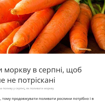
и моркву в серпні, щоб
е не потріскані
,
а поливу у серпні
як поливати моркву
і, тому продовжувати поливати рослини потрібно і в