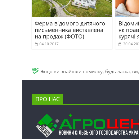
Ферма відомого дитячого
Відоми
письменника виставлена
як пра
на продаж (ФОТО)
курячі 
04.10.2017
20.04.20
Якщо ви знайшли помилку, будь ласка, вид
ПРО НАС