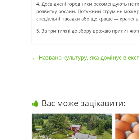
4. Досвідчені городники рекомендують не п
розвитку рослин. Потужний струмінь може 
спеціальні насадки або ще краще — крапел
5. За три тижні до збору врожаю припиняют
←
Названо культуру, яка домінує в експ
Вас може зацікавити: