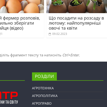
й фермер розповів,
Що посадити на розсаду в
вильно зберігати
лютому: найпопулярніші
яйця (відео)
овочі та квіти
21
09.02.2023
іліть фрагмент тексту та натисніть
Ctrl+Enter
.
РОЗДІЛИ
АГРОТЕХНІКА
АГРОПОЛІТИКА
АГРОПРАВО