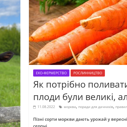
ЕКО-ФЕРМЕРСТВО
РОСЛИННИЦТВО
Як потрібно поливат
плоди були великі, ал
,
,
11.08.2022
морква
поради для дачників
правил
Пізні сорти моркви дають урожай у вересн
серпні.