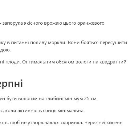
 запорука якісного врожаю цього оранжевого
ку в питанні поливу моркви. Вони бояться пересушити
одою.
скані плоди. Оптимальним обсягом вологи на квадратний
ерпні
ен бути вологим на глибині мінімум 25 см.
с, коли активність сонця мінімальна.
ють, щоб не утворювалася скоринка. Через неї кисень