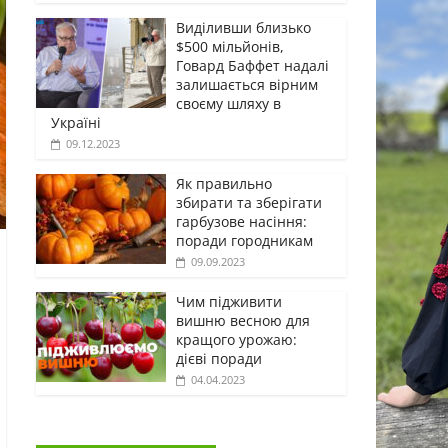
Виділивши близько
$500 мільйонів,
Говард Баффет надалі
залишається вірним
своєму шляху в
Україні
09.12.2023
Як правильно
збирати та зберігати
гарбузове насіння:
поради городникам
09.09.2023
Чим підживити
вишню весною для
кращого урожаю:
дієві поради
04.04.2023