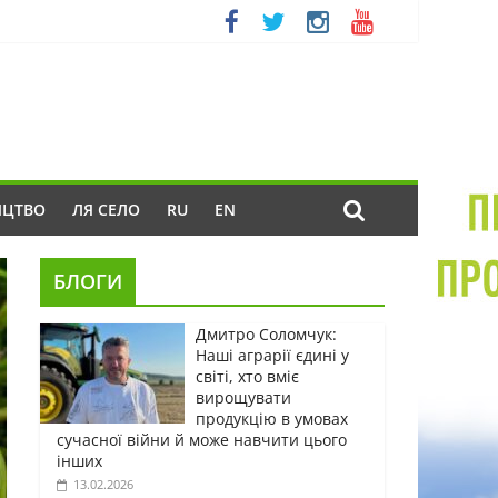
ИЦТВО
ЛЯ СЕЛО
RU
EN
БЛОГИ
Дмитро Соломчук:
Наші аграрії єдині у
світі, хто вміє
вирощувати
продукцію в умовах
сучасної війни й може навчити цього
інших
13.02.2026