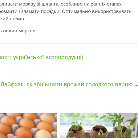
оливати моркву зі шланга, особливо на ранніх етапах
розмити і зламати посадки. Оптимально використовувати
ьний полив.
ь полив моркви.
орті української агропродукції
Лайфхак: як збільшити врожай солодкого перцю