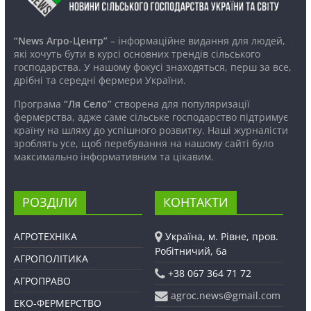
“News Агро-Центр”
– інформаційне видання для людей,
які хочуть бути в курсі основних трендів сільського
господарства. У нашому фокусі знаходяться, перш за все,
дрібні та середні фермери України.
Програма
“Ля Село”
створена для популяризації
фермерства, адже саме сільське господарство підтримує
країну на шляху до успішного розвитку. Наші журналісти
зроблять усе, щоб перебування на нашому сайті було
максимально інформативним та цікавим.
РОЗДІЛИ
КОНТАКТИ
АГРОТЕХНІКА
Україна, м. Рівне, пров.
Робітничий, 6а
АГРОПОЛІТИКА
+38 067 364 71 72
АГРОПРАВО
agroc.news@gmail.com
ЕКО-ФЕРМЕРСТВО