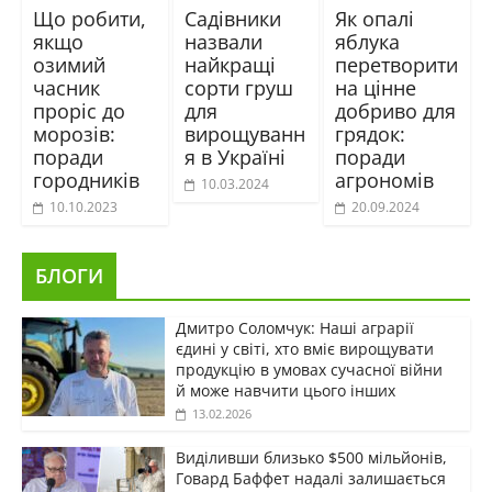
Що робити,
Садівники
Як опалі
якщо
назвали
яблука
озимий
найкращі
перетворити
часник
сорти груш
на цінне
проріс до
для
добриво для
морозів:
вирощуванн
грядок:
поради
я в Україні
поради
городників
агрономів
10.03.2024
10.10.2023
20.09.2024
БЛОГИ
Дмитро Соломчук: Наші аграрії
єдині у світі, хто вміє вирощувати
продукцію в умовах сучасної війни
й може навчити цього інших
13.02.2026
Виділивши близько $500 мільйонів,
Говард Баффет надалі залишається