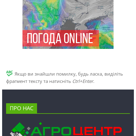
Якщо ви знайшли помилку, будь ласка, виділіть
фрагмент тексту та натисніть
Ctrl+Enter
.
ПРО НАС