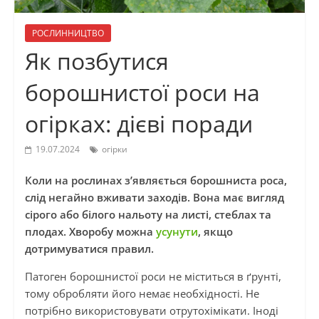
РОСЛИННИЦТВО
Як позбутися
борошнистої роси на
огірках: дієві поради
19.07.2024
огірки
Коли на рослинах з’являється борошниста роса,
слід негайно вживати заходів. Вона має вигляд
сірого або білого нальоту на листі, стеблах та
плодах. Хворобу можна
усунути
, якщо
дотримуватися правил.
Патоген борошнистої роси не міститься в ґрунті,
тому обробляти його немає необхідності. Не
потрібно використовувати отрутохімікати. Іноді