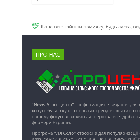
Якщо ви знайшли помилку, будь ласка, вид
ПРО НАС
“News Агро-Центр”
– інформаційне видання для 
хочуть бути в курсі основних трендів сільського 
нашому фокусі знаходяться, перш за все, дрібні т
фермери України.
Програма
“Ля Село”
створена для популяризації
адже саме сільське господарство підтримує країн