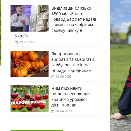
Виділивши близько
$500 мільйонів,
Говард Баффет надалі
залишається вірним
своєму шляху в
Україні
09.12.2023
Як правильно
збирати та зберігати
гарбузове насіння:
поради городникам
09.09.2023
Чим підживити
вишню весною для
кращого урожаю:
дієві поради
04.04.2023