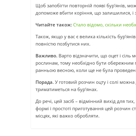
Щоб запобігти повторній появі бур’янів, мо
допоможе вбити коріння, що залишилися, і з
Читайте також:
Стало відомо, скільки необ
Також, якщо у вас є велика кількість бур’ян
повністю позбутися них.
Важливо.
Варто відзначити, що оцет і сіль
рослинам, тому необхідно бути обережним 
ранньою весною, коли ще не була проведен
Порада.
У готовий розчин оцту і солі можн
триматиметься на бур’янах.
До речі, цей засіб – відмінний вихід для тих,
формі і простоті приготування цей розчин с
місцях, які важко обробляти.