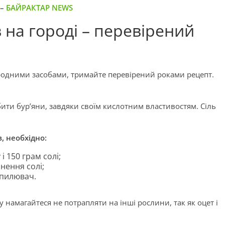
 –
БАЙРАКТАР NEWS
в на городі – перевірений
народними засобами, тримайте перевірений роками рецепт.
ити бур’яни, завдяки своїм кислотним властивостям. Сіль
в, необхідно:
і 150 грам солі;
нення солі;
зпилювач.
 намагайтеся не потрапляти на інші рослини, так як оцет і