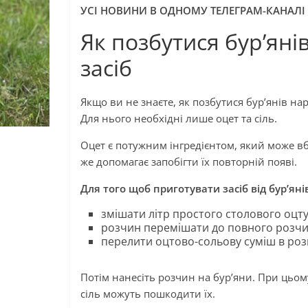
УСІ НОВИНИ В ОДНОМУ ТЕЛЕГРАМ-КАНАЛІ
Як позбутися бур’яні
засіб
Якщо ви не знаєте, як позбутися бур’янів 
Для нього необхідні лише оцет та сіль.
Оцет є потужним інгредієнтом, який може вб
же допомагає запобігти їх повторній появі.
Для того щоб приготувати засіб від бур’яні
змішати літр простого столового оцту 
розчин перемішати до повного розчи
перелити оцтово-сольову суміш в ро
Потім нанесіть розчин на бур’яни. При цьому
сіль можуть пошкодити їх.