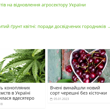
тів на відновлення агросектору України
ритий ґрунт квітні: поради досвідчених городників
ть конопляних
Вчені винайшли новий
мств в Україні
сорт черешні без кісточки
илася вдесятеро
05.01.2023
18