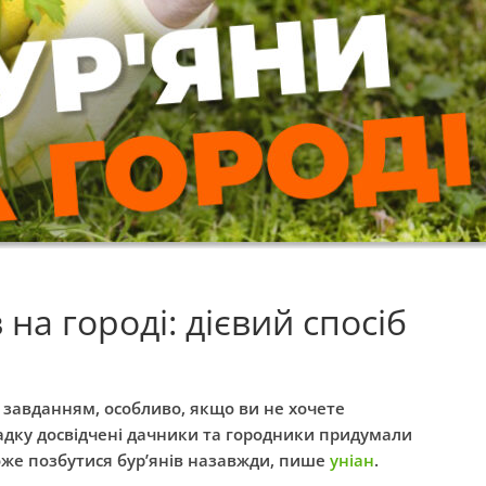
 на городі: дієвий спосіб
 завданням, особливо, якщо ви не хочете
адку досвідчені дачники та городники придумали
оже позбутися бур’янів назавжди, пише
уніан
.