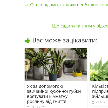
←
Стало відомо, скільки необхідно кош
Що садити та сіяти у відк
Вас може зацікавити:
Як за допомогою
Кількіс
звичайної кухонної губки
підприє
врятувати кімнатну
збільш
рослину від гниття
23.10.20
03.03.2023