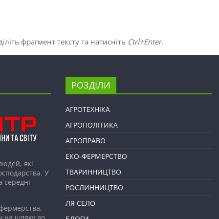
іліть фрагмент тексту та натисніть
Ctrl+Enter
.
РОЗДІЛИ
АГРОТЕХНІКА
АГРОПОЛІТИКА
АГРОПРАВО
ЕКО-ФЕРМЕРСТВО
людей, які
ТВАРИННИЦТВО
господарства. У
а середні
РОСЛИННИЦТВО
ЛЯ СЕЛО
 фермерства,
у на шляху до
БЛОГИ