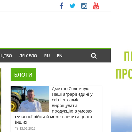
ИЦТВО
ЛЯ СЕЛО
RU
EN
БЛОГИ
Дмитро Соломчук:
Наші аграрії єдині у
світі, хто вміє
вирощувати
продукцію в умовах
сучасної війни й може навчити цього
інших
13.02.2026