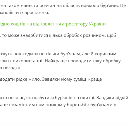
жна також нанести розчин на область навколо бур’янів. Це
апобігти їх зростанню.
хідно коштів на відновлення агросектору України
ів, то може знадобитися кілька обробок розчином, щоб
 можуть пошкодити не тільки бур’янам, але й корисним
при їх використанні. Найкраще проводити таку обробку
а посадка.
а додати рідке мило. Завдяки йому суміш краще
 хто не знає, як позбутися бур’янів на плитці. Завдяки рідкій
тане незамінним помічником у боротьбі з бур’янами в