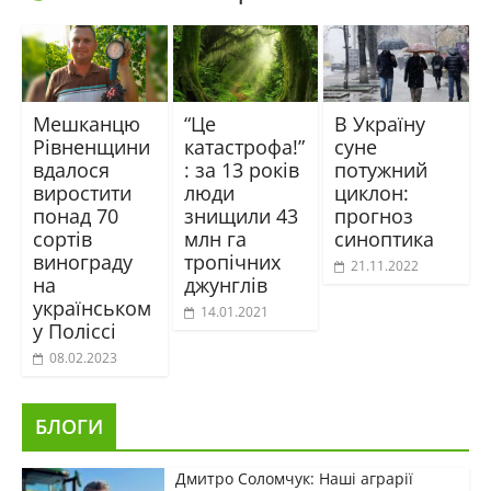
Мешканцю
“Це
В Україну
Рівненщини
катастрофа!”
суне
вдалося
: за 13 років
потужний
виростити
люди
циклон:
понад 70
знищили 43
прогноз
сортів
млн га
синоптика
винограду
тропічних
21.11.2022
на
джунглів
українськом
14.01.2021
у Поліссі
08.02.2023
БЛОГИ
Дмитро Соломчук: Наші аграрії