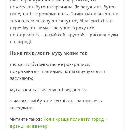
пожирають бутон зсередини. Як результат, бутон
гине, так і не розкрившись. Личинки опадають на
землю, заляльковуються тут же, біля ірисів і так
перечікують зиму. Наступного року все
повторюється – такий собі кругообіг ірисової мухи
в природі.
На квітах виявити муху можна так:
пелюстки бутонів, що не розкрилися,
покриваються плямами, потім скручуються і
засихають;
муха залишає зеленуваті виділення;
з часом самі бутони темніють і загнивають
зсередини.
Читайте також:
Коли краще поливати город –
вранці чи ввечері