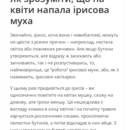
квіти напала ірисова
муха
Звичайно, іриси, хоча вони і невибагливі, можуть
не цвісти з різних причин – наприклад, нестача
світла або поживних речовин. Але якщо бутони
утворюються, але відразу ж засихають або
загнивають, так і не розпустившись, то,
найімовірніше, це “робота” ірисової мухи, або, як її
називають, ірисової квіткарки.
У цьому разі придивіться до ірисів – ви
однозначно помітите на квітах мушку, схожу на
домову, але трохи меншу. Ця нешкідлива з
вигляду комаха в кінці квітня і на початку травня
харчується рослинними соками, проколюючи
пелюстки бутонів, а потім відкладає в них яйця. З
них народжуються білясті черв’ячки, які