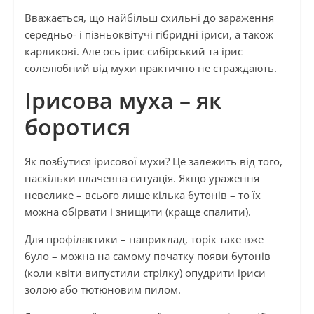
Вважається, що найбільш схильні до зараження
середньо- і пізньоквітучі гібридні іриси, а також
карликові. Але ось ірис сибірський та ірис
солелюбний від мухи практично не страждають.
Ірисова муха – як
боротися
Як позбутися ірисової мухи? Це залежить від того,
наскільки плачевна ситуація. Якщо ураження
невелике – всього лише кілька бутонів – то їх
можна обірвати і знищити (краще спалити).
Для профілактики – наприклад, торік таке вже
було – можна на самому початку появи бутонів
(коли квіти випустили стрілку) опудрити іриси
золою або тютюновим пилом.