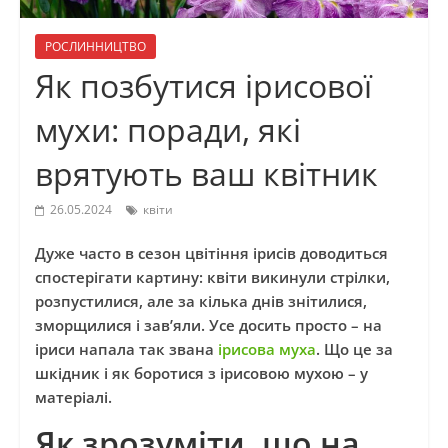
РОСЛИННИЦТВО
Як позбутися ірисової
мухи: поради, які
врятують ваш квітник
26.05.2024
квіти
Дуже часто в сезон цвітіння ірисів доводиться
спостерігати картину: квіти викинули стрілки,
розпустилися, але за кілька днів знітилися,
зморщилися і зав’яли. Усе досить просто – на
іриси напала так звана
ірисова муха
. Що це за
шкідник і як боротися з ірисовою мухою – у
матеріалі.
Як зрозуміти, що на