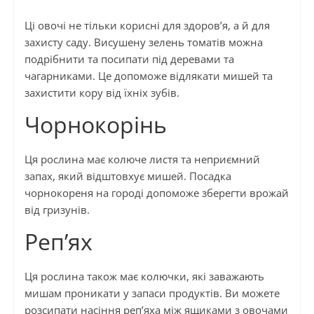
Ці овочі не тільки корисні для здоров’я, а й для
захисту саду. Висушену зелень томатів можна
подрібнити та посипати під деревами та
чагарниками. Це допоможе відлякати мишей та
захистити кору від їхніх зубів.
Чорнокорінь
Ця рослина має колюче листя та неприємний
запах, який відштовхує мишей. Посадка
чорнокореня на городі допоможе зберегти врожай
від гризунів.
Реп’ях
Ця рослина також має колючки, які заважають
мишам проникати у запаси продуктів. Ви можете
розсипати насіння реп’яха між ящиками з овочами