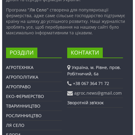
Програма
“Ля Село”
створена для популяризації
фермерства, адже саме сільське господарство підтримує
країну на шляху до успішного розвитку. Наші журналісти
зроблять усе, щоб перебування на нашому сайті було
максимально інформативним та цікавим.
РОЗДІЛИ
КОНТАКТИ
АГРОТЕХНІКА
Україна, м. Рівне, пров.
Робітничий, 6а
АГРОПОЛІТИКА
+38 067 364 71 72
АГРОПРАВО
agroc.news@gmail.com
ЕКО-ФЕРМЕРСТВО
Зворотній зв’язок
ТВАРИННИЦТВО
РОСЛИННИЦТВО
ЛЯ СЕЛО
БЛОГИ