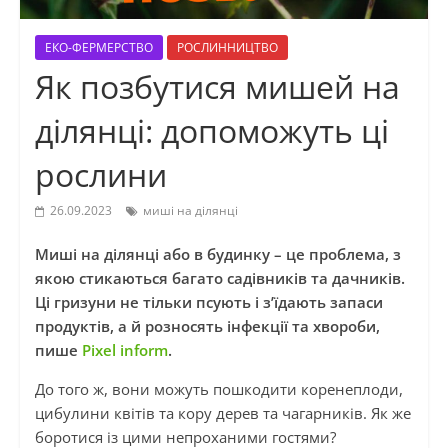
ЕКО-ФЕРМЕРСТВО
РОСЛИННИЦТВО
Як позбутися мишей на
ділянці: допоможуть ці
рослини
26.09.2023
миші на ділянці
Миші на ділянці або в будинку – це проблема, з
якою стикаються багато садівників та дачників.
Ці гризуни не тільки псують і з’їдають запаси
продуктів, а й розносять інфекції та хвороби,
пише
Pixel inform
.
До того ж, вони можуть пошкодити коренеплоди,
цибулини квітів та кору дерев та чагарників. Як же
боротися із цими непроханими гостями?