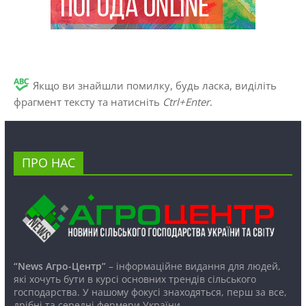
Якщо ви знайшли помилку, будь ласка, виділіть
фрагмент тексту та натисніть
Ctrl+Enter
.
ПРО НАС
“News Агро-Центр”
– інформаційне видання для людей,
які хочуть бути в курсі основних трендів сільського
господарства. У нашому фокусі знаходяться, перш за все,
дрібні та середні фермери України.