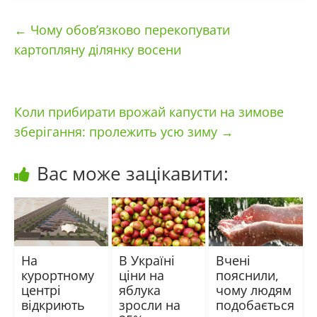
←
Чому обов’язково перекопувати
картопляну ділянку восени
Коли прибирати врожай капусти на зимове
зберігання: пролежить усю зиму
→
Вас може зацікавити:
На
В Україні
Вчені
курортному
ціни на
пояснили,
центрі
яблука
чому людям
відкриють
зросли на
подобається