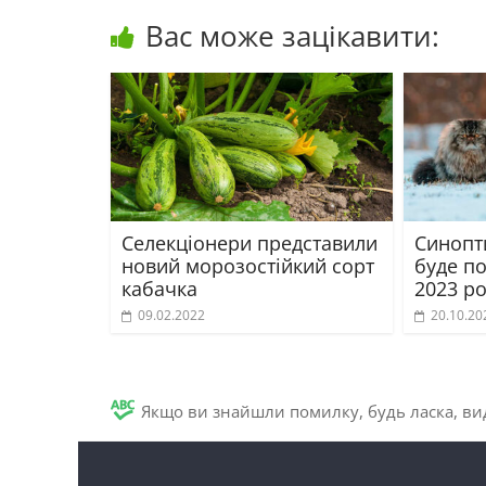
Вас може зацікавити:
Селекціонери представили
Синопт
новий морозостійкий сорт
буде п
кабачка
2023 р
09.02.2022
20.10.20
Якщо ви знайшли помилку, будь ласка, вид