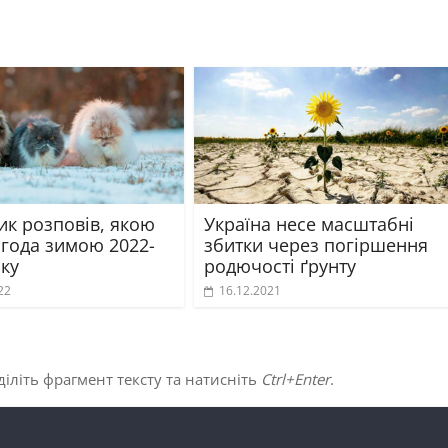
ик розповів, якою
Україна несе масштабні
огода зимою 2022-
збитки через погіршення
оку
родючості ґрунту
22
16.12.2021
іліть фрагмент тексту та натисніть
Ctrl+Enter
.