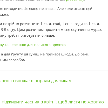
 уже виводити. Це якщо не знаєш. Але коли знаєш цей
ожна.
отрібно розчинити 1 ст. л. солі, 1 ст. л. соди та 1 ст. л.
л. 9% оцту. Цим розчином пролити місця скупчення мурах.
чину треба приготувати більше.
ву та черешню для великого врожаю
 для ґрунту ця суміш не принесе шкоди. До речі,
ьним способом.
гарного врожаю: поради дачникам
 підживити часник в квітні, щоб листя не жовтіло