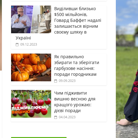
Виділивши близько
$500 мільйонів,
Говард Баффет надалі
залишається вірним
своєму шляху в
Україні
09.12.2023
Як правильно
збирати та зберігати
гарбузове насіння:
поради городникам
09.09.2023
Чим підживити
вишню весною для
кращого урожаю:
дієві поради
04.04.2023