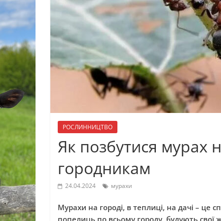
РОСЛИННИЦТВО
Як позбутися мурах н
городникам
24.04.2024
мурахи
Мурахи на городі, в теплиці, на дачі – це
попелиць по всьому городу, будують свої 