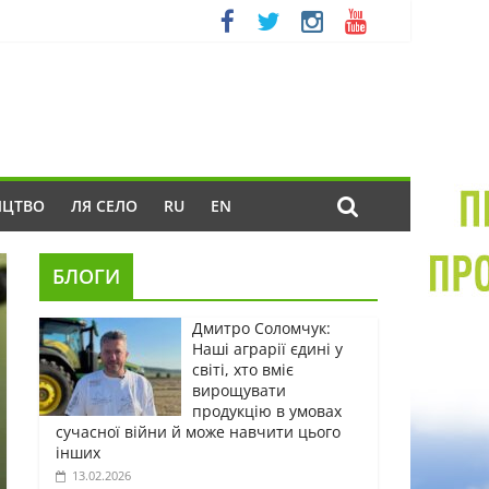
ИЦТВО
ЛЯ СЕЛО
RU
EN
БЛОГИ
Дмитро Соломчук:
Наші аграрії єдині у
світі, хто вміє
вирощувати
продукцію в умовах
сучасної війни й може навчити цього
інших
13.02.2026