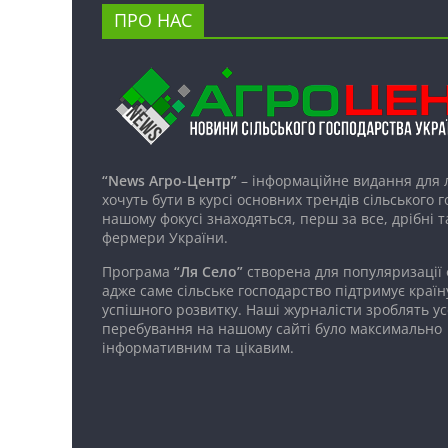
ПРО НАС
“News Агро-Центр”
– інформаційне видання для 
хочуть бути в курсі основних трендів сільського 
нашому фокусі знаходяться, перш за все, дрібні т
фермери України.
Програма
“Ля Село”
створена для популяризації
адже саме сільське господарство підтримує країн
успішного розвитку. Наші журналісти зроблять ус
перебування на нашому сайті було максимально
інформативним та цікавим.