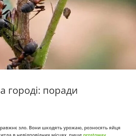
а городі: поради
 справжнє зло. Вони шкодять урожаю, розносять яйця
житла в невідповідних місцях, пише
prostoway
.