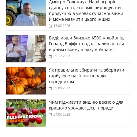
Дмитро Соломчук: Наші аграрії
єдині у світі, хто вміє вирощувати
продукцію в умовах сучасної війни
й може навчити цього інших
13.02.2026
Виділивши близько $500 мільйонів,
Говард Баффет надалі залишається
вірним своєму шляху в Україні
09.12.2023
Як правильно збирати та зберігати
гарбузове насіння: поради
городникам
09.09.2023
Чим підживити вишню весною для
кращого урожаю: дієві поради
04.04.2023