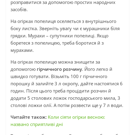
розправитися за допомогою простих народних
засобів.
На огірках попелиця оселяється з внутрішнього
боку листка. Зверніть увагу чи є мурашники біля
грядки. Мурахи – супутники попелиці. Якщо
боретеся з попелицею, треба боротися й з
мурахами.
На огірках попелицю можна знищити за
допомогою
гірчичного розчину
. Його легко й
швидко готувати. Візьміть 100 г гірчичного
порошку й залийте 3 л окропу, дайте настоятися 6
годин. Після цього треба процідити розчин й
додати 5 столових ложок господарського мила, 3
столові ложки олії. А потім розвести ще у 7 л води.
Читайте також:
Коли сіяти огірки весною:
названо сприятливі дні