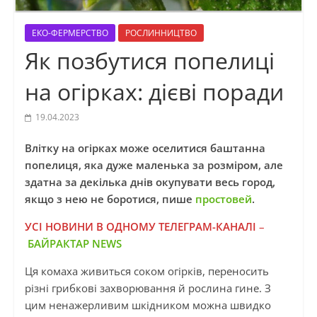
ЕКО-ФЕРМЕРСТВО
РОСЛИННИЦТВО
Як позбутися попелиці
на огірках: дієві поради
19.04.2023
Влітку на огірках може оселитися баштанна
попелиця, яка дуже маленька за розміром, але
здатна за декілька днів окупувати весь город,
якщо з нею не боротися, пише
простовей
.
УСІ НОВИНИ В ОДНОМУ ТЕЛЕГРАМ-КАНАЛІ
–
БАЙРАКТАР NEWS
Ця комаха живиться соком огірків, переносить
різні грибкові захворювання й рослина гине. З
цим ненажерливим шкідником можна швидко