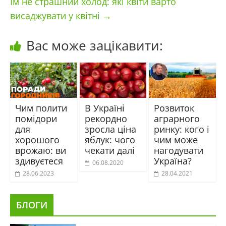
Їм не страшний холод: які квіти варто
висаджувати у квітні
→
Вас може зацікавити:
Чим полити
В Україні
Розвиток
помідори
рекордно
аграрного
для
зросла ціна
ринку: кого і
хорошого
яблук: чого
чим може
врожаю: ви
чекати далі
нагодувати
здивуєтеся
Україна?
06.08.2020
28.06.2023
28.04.2021
БЛОГИ