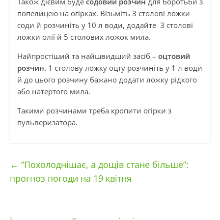
Також дієвим буде
содовий розчин
для боротьби з
попелицею на огірках. Візьміть 3 столові ложки
соди й розчиніть у 10 л води, додайте 3 столові
ложки олії й 5 столових ложок мила.
Найпростіший та найшвидший засіб –
оцтовий
розчин.
1 столову ложку оцту розчиніть у 1 л води
й до цього розчину бажано додати ложку рідкого
або натертого мила.
Такими розчинами треба кропити огірки з
пульверизатора.
←
“Похолоднішає, а дощів стане більше”:
прогноз погоди на 19 квітня