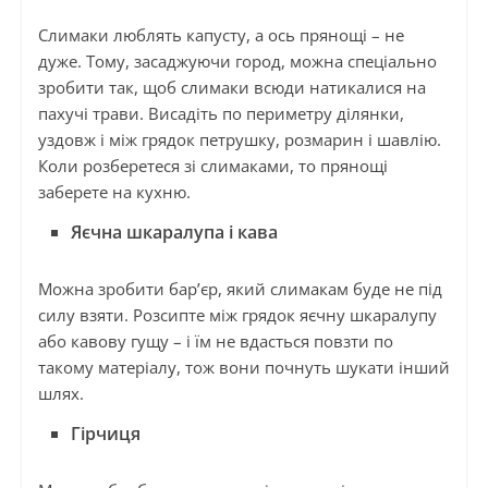
Слимаки люблять капусту, а ось прянощі – не
дуже. Тому, засаджуючи город, можна спеціально
зробити так, щоб слимаки всюди натикалися на
пахучі трави. Висадіть по периметру ділянки,
уздовж і між грядок петрушку, розмарин і шавлію.
Коли розберетеся зі слимаками, то прянощі
заберете на кухню.
Яєчна шкаралупа і кава
Можна зробити бар’єр, який слимакам буде не під
силу взяти. Розсипте між грядок яєчну шкаралупу
або кавову гущу – і їм не вдасться повзти по
такому матеріалу, тож вони почнуть шукати інший
шлях.
Гірчиця