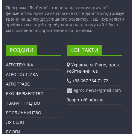
Програма
“Ля Село”
створена для популяризації
фермерства, адже саме сільське господарство підтримує
країну на шляху до успішного розвитку. Наші журналісти
зроблять усе, щоб перебування на нашому сайті було
максимально інформативним та цікавим.
РОЗДІЛИ
КОНТАКТИ
АГРОТЕХНІКА
Україна, м. Рівне, пров.
Робітничий, 6а
АГРОПОЛІТИКА
+38 067 364 71 72
АГРОПРАВО
agroc.news@gmail.com
ЕКО-ФЕРМЕРСТВО
Зворотній зв’язок
ТВАРИННИЦТВО
РОСЛИННИЦТВО
ЛЯ СЕЛО
БЛОГИ