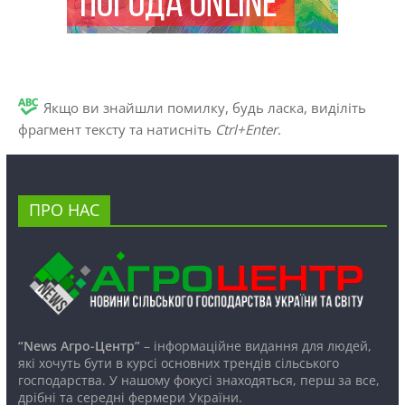
Якщо ви знайшли помилку, будь ласка, виділіть
фрагмент тексту та натисніть
Ctrl+Enter
.
ПРО НАС
“News Агро-Центр”
– інформаційне видання для людей,
які хочуть бути в курсі основних трендів сільського
господарства. У нашому фокусі знаходяться, перш за все,
дрібні та середні фермери України.