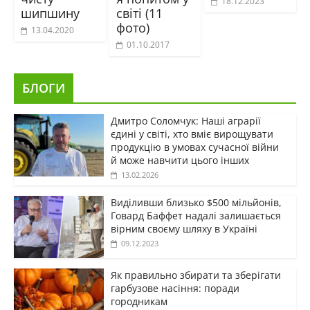
18.12.2023
шипшину
світі (11
фото)
13.04.2020
01.10.2017
БЛОГИ
Дмитро Соломчук: Наші аграрії
єдині у світі, хто вміє вирощувати
продукцію в умовах сучасної війни
й може навчити цього інших
13.02.2026
Виділивши близько $500 мільйонів,
Говард Баффет надалі залишається
вірним своєму шляху в Україні
09.12.2023
Як правильно збирати та зберігати
гарбузове насіння: поради
городникам