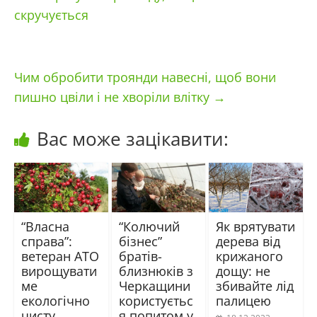
скручується
Чим обробити троянди навесні, щоб вони
пишно цвіли і не хворіли влітку
→
Вас може зацікавити:
“Власна
“Колючий
Як врятувати
справа”:
бізнес”
дерева від
ветеран АТО
братів-
крижаного
вирощувати
близнюків з
дощу: не
ме
Черкащини
збивайте лід
екологічно
користуєтьс
палицею
чисту
я попитом у