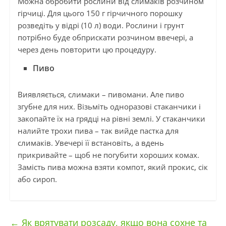
Можна обробити рослини від слимаків розчином
гірчиці. Для цього 150 г гірчичного порошку
розведіть у відрі (10 л) води. Рослини і грунт
потрібно буде обприскати розчином ввечері, а
через день повторити цю процедуру.
Пиво
Виявляється, слимаки – пивомани. Але пиво
згубне для них. Візьміть одноразові стаканчики і
закопайте їх на грядці на рівні землі. У стаканчики
налийте трохи пива – так вийде пастка для
слимаків. Увечері її встановіть, а вдень
прикривайте – щоб не погубити хороших комах.
Замість пива можна взяти компот, який прокис, сік
або сироп.
←
Як врятувати розсаду, якщо вона сохне та