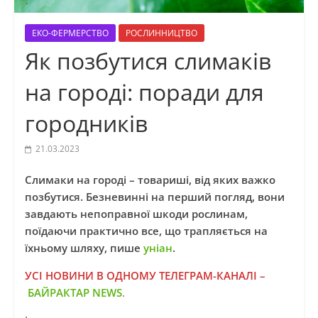
ЕКО-ФЕРМЕРСТВО
РОСЛИННИЦТВО
Як позбутися слимаків
на городі: поради для
городників
21.03.2023
Слимаки на городі – товариші, від яких важко
позбутися. Безневинні на перший погляд, вони
завдають непоправної шкоди рослинам,
поїдаючи практично все, що трапляється на
їхньому шляху, пише
уніан
.
УСІ НОВИНИ В ОДНОМУ ТЕЛЕГРАМ-КАНАЛІ –
БАЙРАКТАР NEWS
.