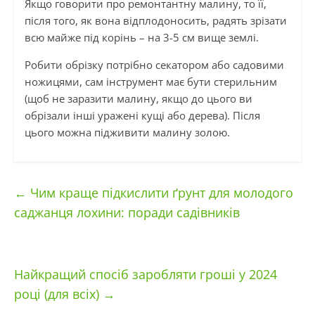
Якщо говорити про ремонтантну малину, то її,
після того, як вона відплодоносить, радять зрізати
всю майже під корінь – на 3-5 см вище землі.
Робити обрізку потрібно секатором або садовими
ножицями, сам інструмент має бути стерильним
(щоб не заразити малину, якщо до цього ви
обрізали інші уражені кущі або дерева). Після
цього можна підживити малину золою.
←
Чим краще підкислити ґрунт для молодого
саджанця лохини: поради садівників
Найкращий спосіб заробляти гроші у 2024
році (для всіх)
→