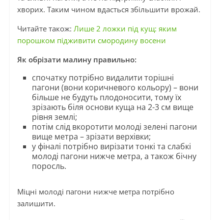
хворих. Таким чином вдасться збільшити врожай.
Читайте також:
Лише 2 ложки під кущ: яким
порошком підживити смородину восени
Як обрізати малину правильно:
спочатку потрібно видалити торішні
пагони (вони коричневого кольору) – вони
більше не будуть плодоносити, тому їх
зрізають біля основи куща на 2-3 см вище
рівня землі;
потім слід вкоротити молоді зелені пагони
вище метра – зрізати верхівки;
у фіналі потрібно вирізати тонкі та слабкі
молоді пагони нижче метра, а також бічну
поросль.
Міцні молоді пагони нижче метра потрібно
залишити.