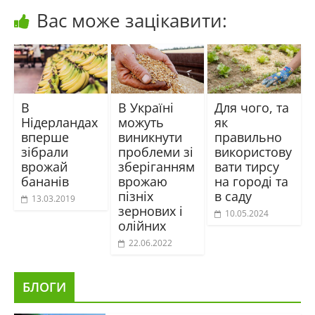
Вас може зацікавити:
В
В Україні
Для чого, та
Нідерландах
можуть
як
вперше
виникнути
правильно
зібрали
проблеми зі
використову
врожай
зберіганням
вати тирсу
бананів
врожаю
на городі та
пізніх
в саду
13.03.2019
зернових і
10.05.2024
олійних
22.06.2022
БЛОГИ