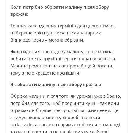
Коли потрібно обрізати малину після збору
врожаю
Точних календарних термінів для цього немає –
найкраще орієнтуватися на сам чагарник.
Відплодоносив – можна обрізати.
Якщо йдеться про садову малину, то це можна
робити вже наприкінці серпня-початку вересня.
Малина ремонтантна дає врожай ще й восени,
тому з нею краще не поспішати.
Як обрізати малину після збору врожаю
Обрізка малини після того, як урожай уже зібрано,
потрібна для того, щоб прорідити кущі – так вони
отримають більше повітря, світла і живлення. Це
знижує ризик розвитку хвороб і нашестя
шкідників, а рослина спрямує свої сили на молоді
та сильні пагони, а не на підтримку слабких і