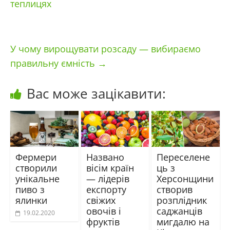
теплицях
У чому вирощувати розсаду — вибираємо
правильну ємність
→
Вас може зацікавити:
Фермери
Названо
Переселене
створили
вісім країн
ць з
унікальне
— лідерів
Херсонщини
пиво з
експорту
створив
ялинки
свіжих
розплідник
овочів і
саджанців
19.02.2020
фруктів
мигдалю на