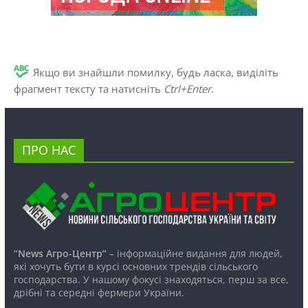
Якщо ви знайшли помилку, будь ласка, виділіть
фрагмент тексту та натисніть
Ctrl+Enter
.
ПРО НАС
“News Агро-Центр”
– інформаційне видання для людей,
які хочуть бути в курсі основних трендів сільського
господарства. У нашому фокусі знаходяться, перш за все,
дрібні та середні фермери України.