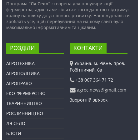
Програма
“Ля Село”
створена для популяризації
фермерства, адже саме сільське господарство підтримує
країну на шляху до успішного розвитку. Наші журналісти
зроблять усе, щоб перебування на нашому сайті було
максимально інформативним та цікавим.
РОЗДІЛИ
КОНТАКТИ
АГРОТЕХНІКА
Україна, м. Рівне, пров.
Робітничий, 6а
АГРОПОЛІТИКА
+38 067 364 71 72
АГРОПРАВО
agroc.news@gmail.com
ЕКО-ФЕРМЕРСТВО
Зворотній зв’язок
ТВАРИННИЦТВО
РОСЛИННИЦТВО
ЛЯ СЕЛО
БЛОГИ