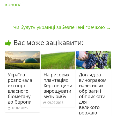
коноплі
Чи будуть українці забезпечені гречкою
→
Вас може зацікавити:
Україна
На рисових
Догляд за
розпочала
плантаціях
виноградом
експорт
Херсонщини
навесні: як
власного
вирощувати
обрізати і
біометану
муть рибу
обприскати
до Європи
для
09.07.2018
великого
10.02.2025
врожаю