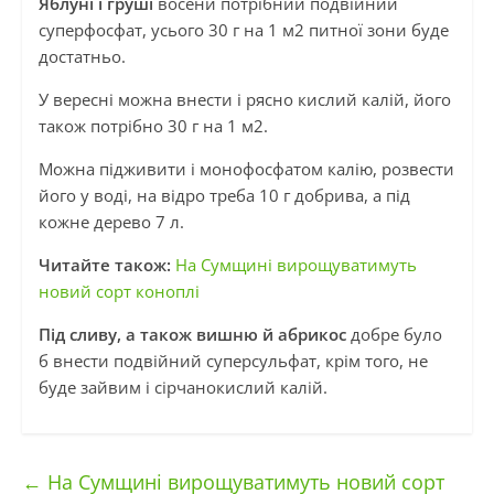
Яблуні і груші
восени потрібний подвійний
cyперфосфат, усього 30 г на 1 м2 питної зони буде
достатньо.
У вересні можна внести і рясно кислий калій, його
також потрібно 30 г на 1 м2.
Можна підживити і монофосфатом калію, розвести
його у воді, на відро треба 10 г добрива, а під
кожне дерево 7 л.
Читайте також:
На Сумщині вирощуватимуть
новий сорт коноплі
Під сливу,
а також вишню й абрикос
добре було
б внести подвійний суперсульфат, крім того, не
буде зайвим і сірчанокислий калій.
←
На Сумщині вирощуватимуть новий сорт