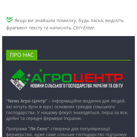
Якщо ви знайшли помилку, будь ласка, виділіть
фрагмент тексту та натисніть
Ctrl+Enter
.
ПРО НАС
“News Агро-Центр”
– інформаційне видання для людей,
які хочуть бути в курсі основних трендів сільського
господарства. У нашому фокусі знаходяться, перш за все,
дрібні та середні фермери України.
Програма
“Ля Село”
створена для популяризації
фермерства, адже саме сільське господарство підтримує