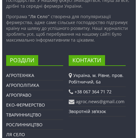
господарства. У нашому фокусі знаходяться, перш за все,
дрібні та середні фермери України.
Програма
“Ля Село”
створена для популяризації
фермерства, адже саме сільське господарство підтримує
країну на шляху до успішного розвитку. Наші журналісти
зроблять усе, щоб перебування на нашому сайті було
максимально інформативним та цікавим.
РОЗДІЛИ
КОНТАКТИ
АГРОТЕХНІКА
Україна, м. Рівне, пров.
Робітничий, 6а
АГРОПОЛІТИКА
+38 067 364 71 72
АГРОПРАВО
agroc.news@gmail.com
ЕКО-ФЕРМЕРСТВО
Зворотній зв’язок
ТВАРИННИЦТВО
РОСЛИННИЦТВО
ЛЯ СЕЛО