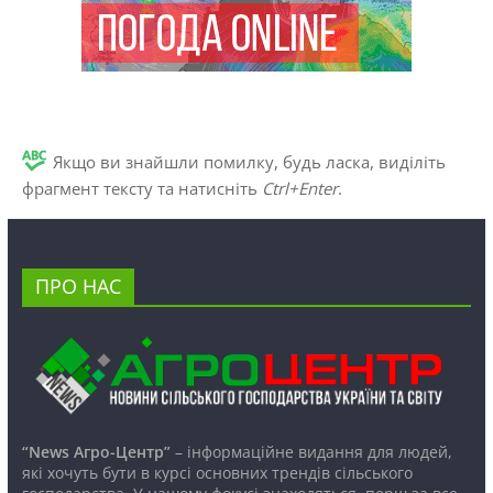
Якщо ви знайшли помилку, будь ласка, виділіть
фрагмент тексту та натисніть
Ctrl+Enter
.
ПРО НАС
“News Агро-Центр”
– інформаційне видання для людей,
які хочуть бути в курсі основних трендів сільського