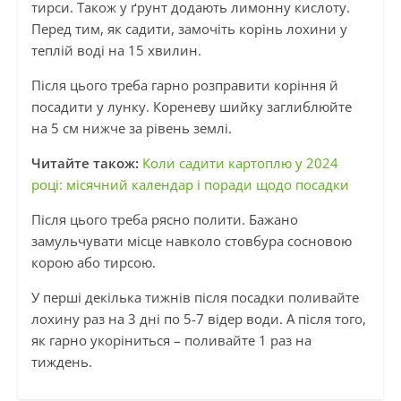
тирси. Також у ґрунт додають лимонну кислоту.
Перед тим, як садити, замочіть корінь лохини у
теплій воді на 15 хвилин.
Після цього треба гарно розправити коріння й
посадити у лунку. Кореневу шийку заглиблюйте
на 5 см нижче за рівень землі.
Читайте також:
Коли садити картоплю у 2024
році: місячний календар і поради щодо посадки
Після цього треба рясно полити. Бажано
замульчувати місце навколо стовбура сосновою
корою або тирсою.
У перші декілька тижнів після посадки поливайте
лохину раз на 3 дні по 5-7 відер води. А після того,
як гарно укоріниться – поливайте 1 раз на
тиждень.