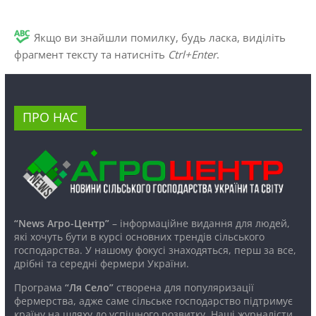
Якщо ви знайшли помилку, будь ласка, виділіть
фрагмент тексту та натисніть
Ctrl+Enter
.
ПРО НАС
“News Агро-Центр”
– інформаційне видання для людей,
які хочуть бути в курсі основних трендів сільського
господарства. У нашому фокусі знаходяться, перш за все,
дрібні та середні фермери України.
Програма
“Ля Село”
створена для популяризації
фермерства, адже саме сільське господарство підтримує
країну на шляху до успішного розвитку. Наші журналісти