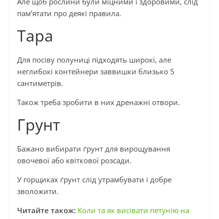
Але щоб рослини були міцними і здоровими, слід
пам’ятати про деякі правила.
Тара
Для посіву полуниці підходять широкі, але
неглибокі контейнери заввишки близько 5
сантиметрів.
Також треба зробити в них дренажні отвори.
Грунт
Бажано вибирати ґрунт для вирощування
овочевої або квіткової розсади.
У горщиках ґрунт слід утрамбувати і добре
зволожити.
Читайте також:
Коли та як висівати петунію на