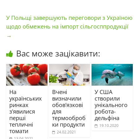
У Польщі завершують переговори з Україною
щодо обмежень на імпорт сільгосппродукції
→
Вас може зацікавити:
На
Вчені
У США
українських
визначили
створили
ринках
обов’язкові
унікального
з’явилися
для
робота-
перші
термооброб
дельфіна
тепличні
ки продукти
19.10.2020
томати
24.02.2021
13.04.2021