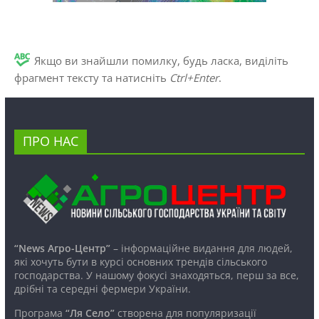
Якщо ви знайшли помилку, будь ласка, виділіть
фрагмент тексту та натисніть
Ctrl+Enter
.
ПРО НАС
“News Агро-Центр”
– інформаційне видання для людей,
які хочуть бути в курсі основних трендів сільського
господарства. У нашому фокусі знаходяться, перш за все,
дрібні та середні фермери України.
Програма
“Ля Село”
створена для популяризації