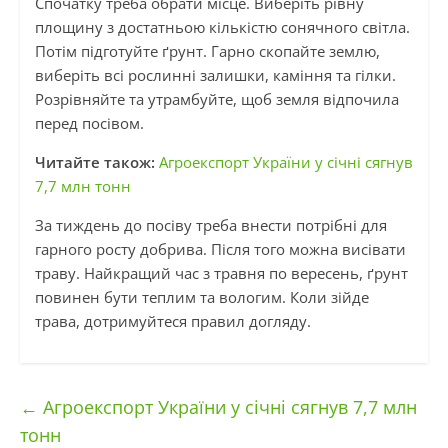
Спочатку треба обрати місце. Виберіть рівну
площину з достатньою кількістю сонячного світла.
Потім підготуйте ґрунт. Гарно скопайте землю,
виберіть всі рослинні залишки, каміння та гілки.
Розрівняйте та утрамбуйте, щоб земля відпочила
перед посівом.
Читайте також:
Агроекспорт України у січні сягнув
7,7 млн тонн
За тиждень до посіву треба внести потрібні для
гарного росту добрива. Після того можна висівати
траву. Найкращий час з травня по вересень, ґрунт
повинен бути теплим та вологим. Коли зійде
трава, дотримуйтеся правил догляду.
←
Агроекспорт України у січні сягнув 7,7 млн
тонн