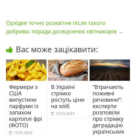
Орхідея точно розквітне після такого
добрива: поради досвідчених квітникарів
→
Вас може зацікавити:
Фермери з
В Україні
“Втрачають
США
стрімко
поживні
випустили
ростуть ціни
речовини”:
парфуми із
на хліб
експерти
запахом
розповіли
10.03.2023
картоплі фрі
про стрімку
(ФОТО)
деградацію
українських
10.02.2022