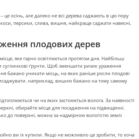
 це осінь, але далеко не всі дерева саджають в цю пору
рикоси, персики, слива, вишня, найкраще саджати навесні,
дження плодових дерев
місце, яке гарно освітлюється протягом дня. Найбільш
чи суглинкові ґрунти. Щоб зменшити ризик ураження
ня бажано уникати місць, на яких раніше росли плодові
висаджувати. наприклад, вишню бажано на тому самому
підтоплюються чи на яких застоюється волога. За наявності
верхні, обирайте місце для посадження на підвищенні.
ко до поверхні, можна за надмірною вологістю землі
йно ви їх купили. Якщо не можливло це зробити, то хоча