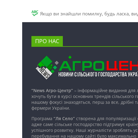
Якщо ви знайшли помилку, будь ласка, вид
ПРО НАС
“News Агро-Центр”
– інформаційне видання для 
хочуть бути в курсі основних трендів сільського 
нашому фокусі знаходяться, перш за все, дрібні т
фермери України.
Програма
“Ля Село”
створена для популяризації
адже саме сільське господарство підтримує країн
успішного розвитку. Наші журналісти зроблять ус
перебування на нашому сайті було максимально