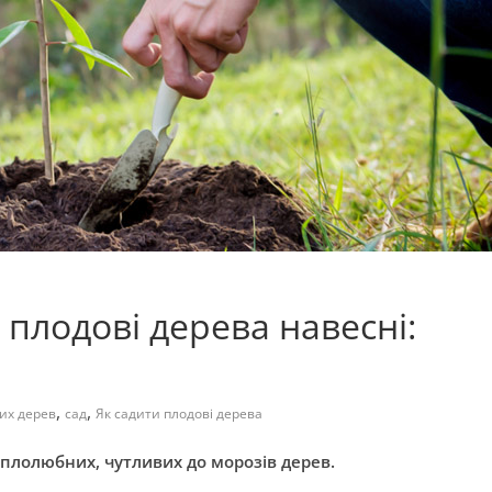
плодові дерева навесні:
,
,
их дерев
сад
Як садити плодові дерева
плолюбних, чутливих до морозів дерев.