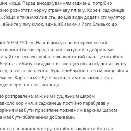
емне місце. Перед висаджуванням саджанці потрібно
ежно розмотати чорну стрейчеву плівку. Корені саджанців
. Якщо є така можливість, до цієї води додати стимулятор
 вбийте у яму кілок, адже, вбиваючи його близько до
іж 50*50*50 см. На дні ями укласти перемішений
не повинні безпосередньо контактувати з добривами.
засипайте її землею, ущільнюючи кожний шар. Це потрібно
дберіть глибину посадження так, щоб після осідання ґрунту
нту, а точка щеплення була приблизно на 5 см вище рівня
землею. Коріння має бути захищеним від засихання, а
одити зростанню саджанця.
уло розправлене, між ним і суцільним шаром
авколо коріння, а саджанець постійно перебував у
коріння має бути присипане поживним верхнім шаром
та має бути збагаченим добривами.
ця під впливом вітру, потрібно закріпити його до