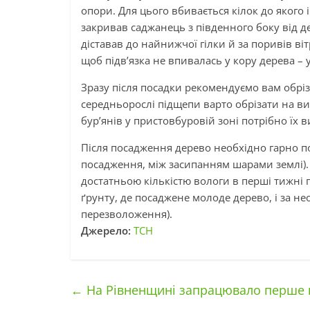
опори. Для цього вбивається кілок до якого і
закривав саджанець з південного боку від де
діставав до найнижчої гілки й за поривів віт
щоб підв’язка не впивалась у кору дерева – 
Зразу після посадки рекомендуємо вам обріз
середньорослі підщепи варто обрізати на вис
бур’янів у пристовбуровій зоні потрібно їх 
Після посадження дерево необхідно гарно п
посадження, між засипанням шарами землі)
достатньою кількістю вологи в перші тижні 
ґрунту, де посаджене молоде дерево, і за н
перезволоження).
Джерело:
ТСН
←
На Рівненщині запрацювало перше пі