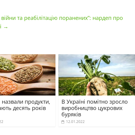
 війни та реабілітацію поранених”: нардеп про
ді
→
 назвали продукти,
В Україні помітно зросло
ають десять років
виробництво цукрових
буряків
22
12.01.2022