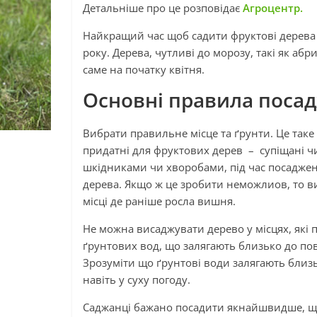
Детальніше про це розповідає
Агроцентр.
Найкращий час щоб садити фруктові дерева –
року. Дерева, чутливі до морозу, такі як аб
саме на початку квітня.
Основні правила поса
Вибрати правильне місце та ґрунти. Це таке 
придатні для фруктових дерев – супіщані 
шкідниками чи хворобами, під час посаджен
дерева. Якщо ж це зробити неможлиов, то 
місці де раніше росла вишня.
Не можна висаджувати дерево у місцях, які 
ґрунтових вод, що залягають близько до по
Зрозуміти що ґрунтові води залягають близь
навіть у суху погоду.
Саджанці бажано посадити якнайшвидше, що