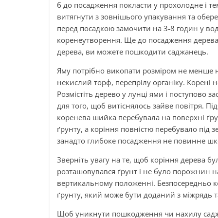
б до посадження покласти у прохолодне і т
витягнути з зовнішього упакування та обер
перед посадкою замочити на 3-8 годин у воді
коренеутворення. Ще до посадження дерева,
дерева, ви можете пошкодити саджанець.
Яму потрібно викопати розміром не менше н
некислий торф, перепрілу органіку. Корені 
Розмістіть дерево у лунці ями і поступово 
для того, щоб витіснялось зайве повітря. Пі
коренева шийка перебувала на поверхні ґру
ґрунту, а коріння повністю перебувало під 
занадто глибоке посадження не повинне шк
Зверніть увагу на те, щоб коріння дерева б
розташовувався ґрунт і не було порожнин н
вертикальному положенні. Безпосередньо 
ґрунту, який може бути доданий з міжрядь 
Щоб уникнути пошкодження чи нахилу саджан