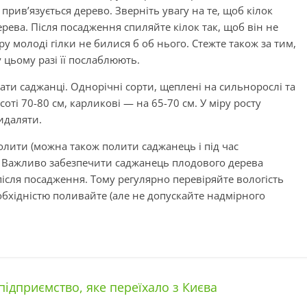
 прив’язується дерево. Зверніть увагу на те, щоб кілок
рева. Після посадження спиляйте кілок так, щоб він не
ру молоді гілки не билися б об нього. Стежте також за тим,
у цьому разі її послаблюють.
ати саджанці. Однорічні сорти, щеплені на сильнорослі та
оті 70-80 см, карликові — на 65-70 см. У міру росту
видаляти.
олити (можна також полити саджанець і під час
. Важливо забезпечити саджанець плодового дерева
після посадження. Тому регулярно перевіряйте вологість
еобхідністю поливайте (але не допускайте надмірного
дприємство, яке переїхало з Києва