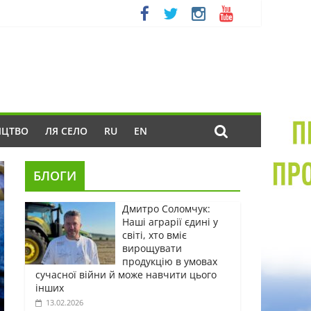
ИЦТВО
ЛЯ СЕЛО
RU
EN
БЛОГИ
Дмитро Соломчук:
Наші аграрії єдині у
світі, хто вміє
вирощувати
продукцію в умовах
сучасної війни й може навчити цього
інших
13.02.2026