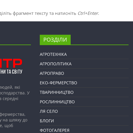
іліть фрагмент тексту та натисніть
Ctrl+Enter
.
РОЗДІЛИ
АГРОТЕХНІКА
АГРОПОЛІТИКА
АГРОПРАВО
ЕКО-ФЕРМЕРСТВО
людей, які
ТВАРИННИЦТВО
господарства. У
а середні
РОСЛИННИЦТВО
ЛЯ СЕЛО
 фермерства,
у на шляху до
БЛОГИ
е, щоб
ФОТОГАЛЕРЕЯ