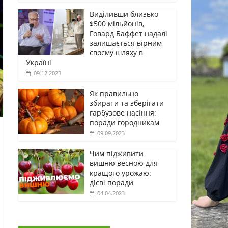
Виділивши близько
$500 мільйонів,
Говард Баффет надалі
залишається вірним
своєму шляху в
Україні
09.12.2023
Як правильно
збирати та зберігати
гарбузове насіння:
поради городникам
09.09.2023
Чим підживити
вишню весною для
кращого урожаю:
дієві поради
04.04.2023