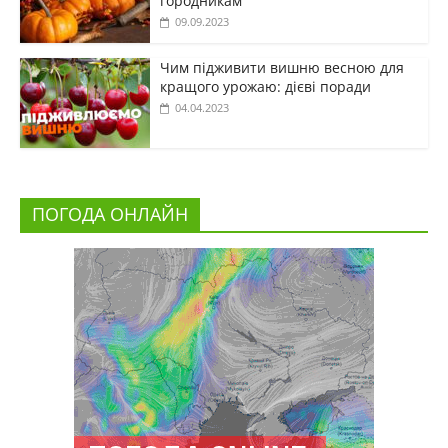
городникам
09.09.2023
Чим підживити вишню весною для
кращого урожаю: дієві поради
04.04.2023
ПОГОДА ОНЛАЙН