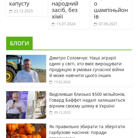
капусту
народний
о
засіб, без
шампіньйон
23.12.2025
хімії
ів
15.07.2024
07.06.2021
БЛОГИ
Дмитро Соломчук: Наші аграрії
єдині у світі, хто вміє вирощувати
продукцію в умовах сучасної війни
й може навчити цього інших
13.02.2026
Виділивши близько $500 мільйонів,
Говард Баффет надалі залишається
вірним своєму шляху в Україні
09.12.2023
Як правильно збирати та зберігати
гарбузове насіння: поради