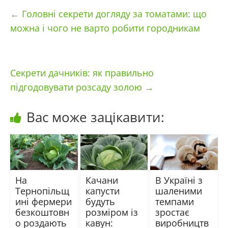
←
Головні секрети догляду за томатами: що
можна і чого не варто робити городникам
Секрети дачників: як правильно
підгодовувати розсаду золою
→
Вас може зацікавити:
На
Качани
В Україні з
Тернопільщ
капусти
шаленими
ині фермери
будуть
темпами
безкоштовн
розміром із
зростає
о роздають
кавун:
виробництв