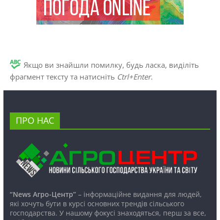
Якщо ви знайшли помилку, будь ласка, виділіть
фрагмент тексту та натисніть
Ctrl+Enter
.
ПРО НАС
“News Агро-Центр”
– інформаційне видання для людей,
які хочуть бути в курсі основних трендів сільського
господарства. У нашому фокусі знаходяться, перш за все,