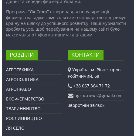
дрібні та середні фермери України.
Програма
“Ля Село”
створена для популяризації
фермерства, адже саме сільське господарство підтримує
країну на шляху до успішного розвитку. Наші журналісти
зроблять усе, щоб перебування на нашому сайті було
максимально інформативним та цікавим.
РОЗДІЛИ
КОНТАКТИ
АГРОТЕХНІКА
Україна, м. Рівне, пров.
Робітничий, 6а
АГРОПОЛІТИКА
+38 067 364 71 72
АГРОПРАВО
agroc.news@gmail.com
ЕКО-ФЕРМЕРСТВО
Зворотній зв’язок
ТВАРИННИЦТВО
РОСЛИННИЦТВО
ЛЯ СЕЛО