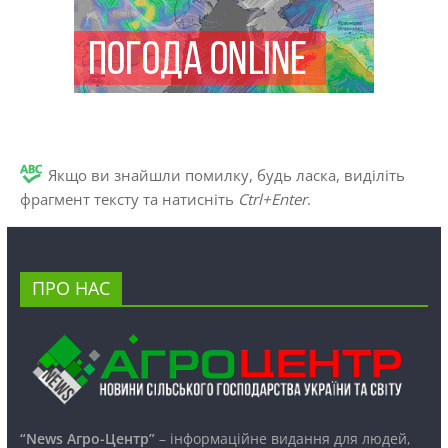
Якщо ви знайшли помилку, будь ласка, виділіть
фрагмент тексту та натисніть
Ctrl+Enter
.
ПРО НАС
“News Агро-Центр”
– інформаційне видання для людей,