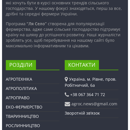
які хочуть бути в курсі основних трендів сільського
господарства. У нашому фокусі знаходяться, перш за все,
дрібні та середні фермери України.
Програма
“Ля Село”
створена для популяризації
фермерства, адже саме сільське господарство підтримує
країну на шляху до успішного розвитку. Наші журналісти
зроблять усе, щоб перебування на нашому сайті було
максимально інформативним та цікавим.
РОЗДІЛИ
КОНТАКТИ
АГРОТЕХНІКА
Україна, м. Рівне, пров.
Робітничий, 6а
АГРОПОЛІТИКА
+38 067 364 71 72
АГРОПРАВО
agroc.news@gmail.com
ЕКО-ФЕРМЕРСТВО
Зворотній зв’язок
ТВАРИННИЦТВО
РОСЛИННИЦТВО