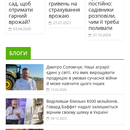
сад, щоб
гривень на
постійно:
отримати
страхування
садівники
гарний
врожаю
розповіли,
врожай?
чим її треба
27.07.2021
поливати
03.04.2020
31.10.2024
БЛОГИ
Дмитро Соломчук: Наші аграрії
єдині у світі, хто вміє вирощувати
продукцію в умовах сучасної війни
й може навчити цього інших
13.02.2026
Виділивши близько $500 мільйонів,
Говард Баффет надалі залишається
вірним своєму шляху в Україні
09.12.2023