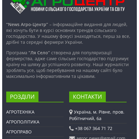
“News Агро-Центр”
– інформаційне видання для людей,
які хочуть бути в курсі основних трендів сільського
господарства. У нашому фокусі знаходяться, перш за все,
дрібні та середні фермери України.
Програма
“Ля Село”
створена для популяризації
фермерства, адже саме сільське господарство підтримує
країну на шляху до успішного розвитку. Наші журналісти
зроблять усе, щоб перебування на нашому сайті було
максимально інформативним та цікавим.
РОЗДІЛИ
КОНТАКТИ
АГРОТЕХНІКА
Україна, м. Рівне, пров.
Робітничий, 6а
АГРОПОЛІТИКА
+38 067 364 71 72
АГРОПРАВО
agroc.news@gmail.com