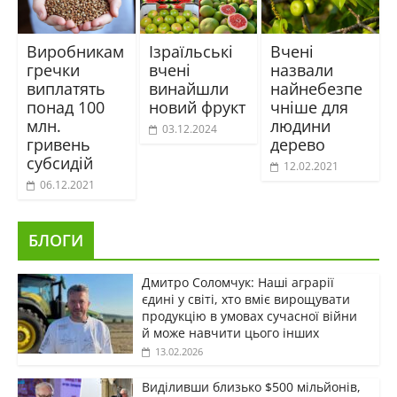
Виробникам
Ізраїльські
Вчені
гречки
вчені
назвали
виплатять
винайшли
найнебезпе
понад 100
новий фрукт
чніше для
млн.
людини
03.12.2024
гривень
дерево
субсидій
12.02.2021
06.12.2021
БЛОГИ
Дмитро Соломчук: Наші аграрії
єдині у світі, хто вміє вирощувати
продукцію в умовах сучасної війни
й може навчити цього інших
13.02.2026
Виділивши близько $500 мільйонів,