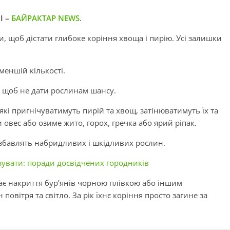
І –
БАЙРАКТАР NEWS
.
, щоб дістати глибоке коріння хвоща і пирію. Усі залишки
 меншій кількості.
 щоб не дати рослинам шансу.
які пригнічуватимуть пирій та хвощ, затінюватимуть їх та
овес або озиме жито, горох, гречка або ярий ріпак.
озбавлять набридливих і шкідливих рослин.
зувати: поради досвідчених городників
ає накриття бур’янів чорною плівкою або іншим
овітря та світло. За рік їхнє коріння просто загине за