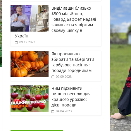
Виділивши близько
$500 мільйонів,
Говард Баффет надалі
залишається вірним
своєму шляху в
Україні
09.12.2023
Як правильно
збирати та зберігати
гарбузове насіння:
поради городникам
09.09.2023
Чим підживити
вишню весною для
кращого урожаю:
дієві поради
04.04.2023