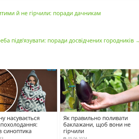
итими й не гірчили: поради дачникам
еба підв’язувати: поради досвідчених городників
ну насувається
Як правильно поливати
 похолодання:
баклажани, щоб вони не
з синоптика
гірчили
23
05.06.2024