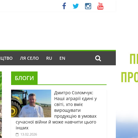
ИЦТВО
ЛЯ СЕЛО
RU
EN
БЛОГИ
Дмитро Соломчук:
Наші аграрії єдині у
світі, хто вміє
вирощувати
продукцію в умовах
сучасної війни й може навчити цього
інших
13.02.2026