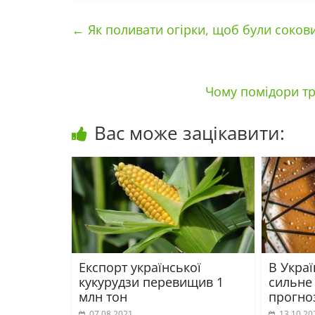
←
Як поливати огірки, щоб були соков
Чому помідори тр
Вас може зацікавити:
Експорт української
В Украї
кукурудзи перевищив 1
сильне
млн тон
прогно
07.08.2021
13.10.20