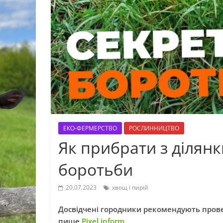
ЕКО-ФЕРМЕРСТВО
РОСЛИННИЦТВО
Як прибрати з ділянк
боротьби
20.07.2023
хвощ і пирій
Досвідчені городники рекомендують прове
пише
Pixel inform
.