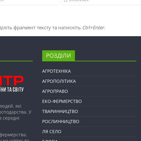
іліть фрагмент тексту та натисніть
Ctrl+Enter
.
РОЗДІЛИ
АГРОТЕХНІКА
АГРОПОЛІТИКА
АГРОПРАВО
ЕКО-ФЕРМЕРСТВО
людей, які
ТВАРИННИЦТВО
господарства. У
а середні
РОСЛИННИЦТВО
ЛЯ СЕЛО
 фермерства,
у на шляху до