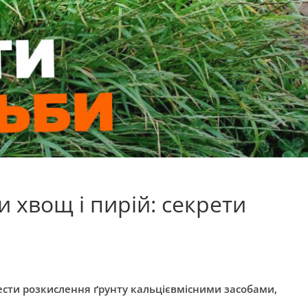
и хвощ і пирій: секрети
сти розкислення ґрунту кальцієвмісними засобами,