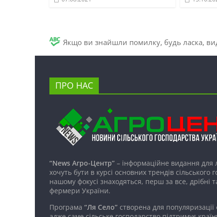
Якщо ви знайшли помилку, будь ласка, вид
ПРО НАС
“News Агро-Центр”
– інформаційне видання для 
хочуть бути в курсі основних трендів сільського 
нашому фокусі знаходяться, перш за все, дрібні т
фермери України.
Програма
“Ля Село”
створена для популяризації
адже саме сільське господарство підтримує країн