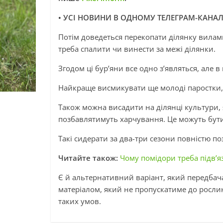
• УСІ НОВИНИ В ОДНОМУ ТЕЛЕГРАМ-КАНАЛ
Потім доведеться перекопати ділянку вилами
треба спалити чи винести за межі ділянки.
Згодом ці бур’яни все одно з’являться, але в
Найкраще висмикувати ще молоді паростки,
Також можна висадити на ділянці культури, 
позбавлятимуть харчування. Це можуть бути 
Такі сидерати за два-три сезони повністю п
Читайте також:
Чому помідори треба підв’я
Є й альтернативний варіант, який передбач
матеріалом, який не пропускатиме до рослин п
таких умов.