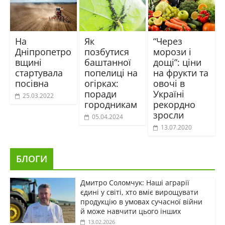
На
Як
“Через
Дніпропетро
позбутися
морози і
вщині
баштанної
дощі”: ціни
стартувала
попелиці на
на фрукти та
посівна
огірках:
овочі в
поради
Україні
25.03.2022
городникам
рекордно
зросли
05.04.2024
13.07.2020
БЛОГИ
Дмитро Соломчук: Наші аграрії
єдині у світі, хто вміє вирощувати
продукцію в умовах сучасної війни
й може навчити цього інших
13.02.2026