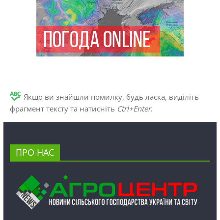
Якщо ви знайшли помилку, будь ласка, виділіть
фрагмент тексту та натисніть
Ctrl+Enter
.
ПРО НАС