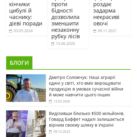
кінчики
проти
роздає
цибулі й
бідності
задарма
часнику:
дозволила
некрасиві
дієві поради
зменшити
овочі
незаконну
03.05.2024
09.11.2021
рубку лісів
15.06.2020
БЛОГИ
Дмитро Соломчук: Наші аграрії
єдині у світі, хто вміє вирощувати
продукцію в умовах сучасної війни
й може навчити цього інших
13.02.2026
Виділивши близько $500 мільйонів,
Говард Баффет надалі залишається
вірним своєму шляху в Україні
09.12.2023