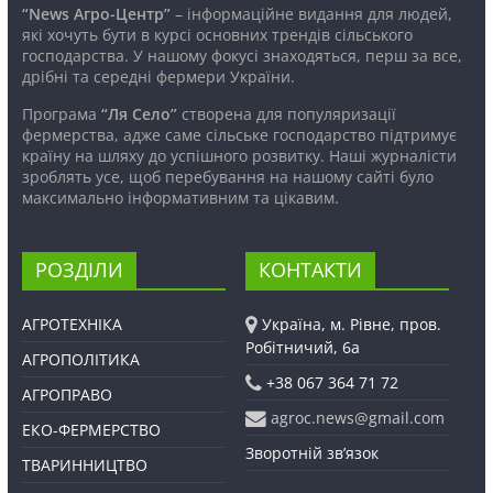
“News Агро-Центр”
– інформаційне видання для людей,
які хочуть бути в курсі основних трендів сільського
господарства. У нашому фокусі знаходяться, перш за все,
дрібні та середні фермери України.
Програма
“Ля Село”
створена для популяризації
фермерства, адже саме сільське господарство підтримує
країну на шляху до успішного розвитку. Наші журналісти
зроблять усе, щоб перебування на нашому сайті було
максимально інформативним та цікавим.
РОЗДІЛИ
КОНТАКТИ
АГРОТЕХНІКА
Україна, м. Рівне, пров.
Робітничий, 6а
АГРОПОЛІТИКА
+38 067 364 71 72
АГРОПРАВО
agroc.news@gmail.com
ЕКО-ФЕРМЕРСТВО
Зворотній зв’язок
ТВАРИННИЦТВО