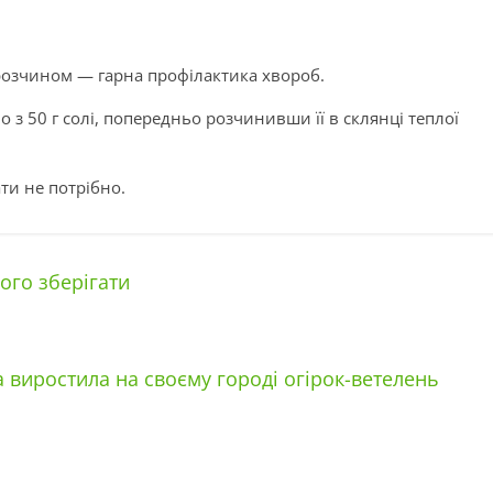
озчином — гарна профілактика хвороб.
 з 50 г солі, попередньо розчинивши її в склянці теплої
ти не потрібно.
ого зберігати
 виростила на своєму городі огірок-ветелень