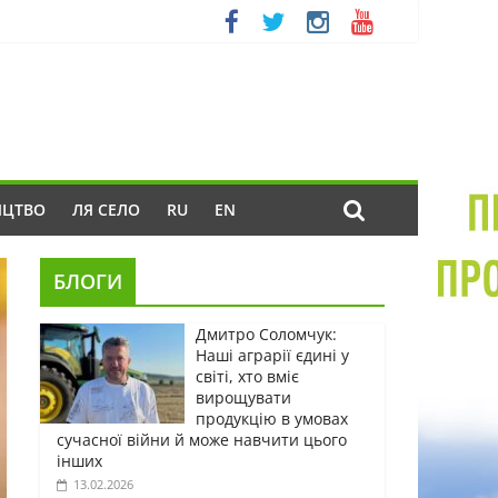
ИЦТВО
ЛЯ СЕЛО
RU
EN
БЛОГИ
Дмитро Соломчук:
Наші аграрії єдині у
світі, хто вміє
вирощувати
продукцію в умовах
сучасної війни й може навчити цього
інших
13.02.2026