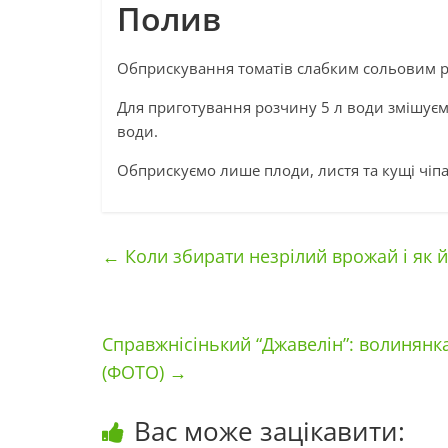
Полив
Обприскування томатів слабким сольовим р
Для приготування розчину 5 л води змішуємо
води.
Обприскуємо лише плоди, листя та кущі чіпа
←
Коли збирати незрілий врожай і як й
Справжнісінький “Джавелін”: волинянка
(ФОТО)
→
Вас може зацікавити: