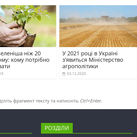
зеленіша ніж 20
У 2021 році в Україні
ому: кому потрібно
з’явиться Міністерство
вати
агрополітики
19
03.12.2020
іліть фрагмент тексту та натисніть
Ctrl+Enter
.
РОЗДІЛИ