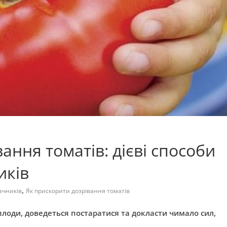
ання томатів: дієві способи
иків
,
ачників
Як прискорити дозрівання томатів
плоди, доведеться постаратися та докласти чимало сил,