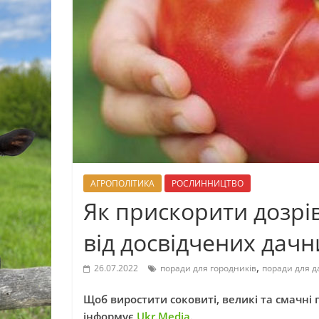
АГРОПОЛІТИКА
РОСЛИННИЦТВО
Як прискорити дозрів
від досвідчених дачн
,
26.07.2022
поради для городників
поради для д
Щоб виростити соковиті, великі та смачні 
інформує
Ukr.Media
.