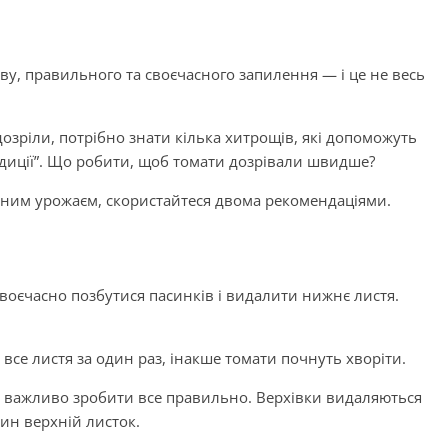
у, правильного та своєчасного запилення — і це не весь
зріли, потрібно знати кілька хитрощів, які допоможуть
ндиції”. Що робити, щоб томати дозрівали швидше?
им урожаєм, скористайтеся двома рекомендаціями.
воєчасно позбутися пасинків і видалити нижнє листя.
все листя за один раз, інакше томати почнуть хворіти.
ут важливо зробити все правильно. Верхівки видаляються
ин верхній листок.