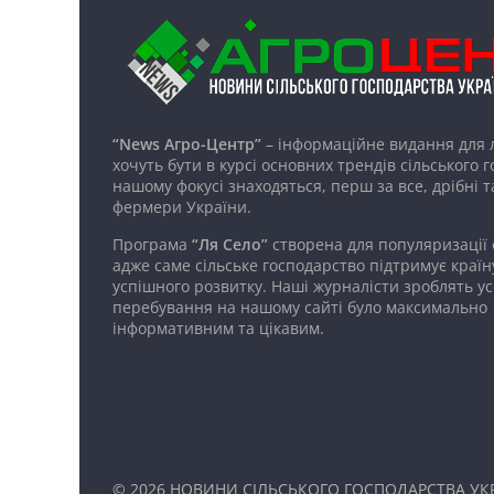
“News Агро-Центр”
– інформаційне видання для 
хочуть бути в курсі основних трендів сільського 
нашому фокусі знаходяться, перш за все, дрібні т
фермери України.
Програма
“Ля Село”
створена для популяризації
адже саме сільське господарство підтримує країн
успішного розвитку. Наші журналісти зроблять ус
перебування на нашому сайті було максимально
інформативним та цікавим.
© 2026
НОВИНИ СІЛЬСЬКОГО ГОСПОДАРСТВА УКР