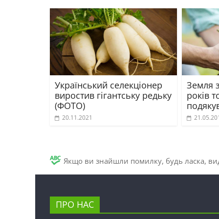
Український селекціонер
Земля 
виростив гігантську редьку
років т
(ФОТО)
подяку
20.11.2021
21.05.20
Якщо ви знайшли помилку, будь ласка, вид
ПРО НАС