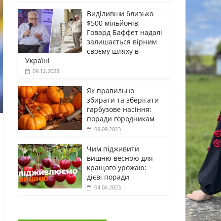
Виділивши близько
$500 мільйонів,
Говард Баффет надалі
залишається вірним
своєму шляху в
Україні
09.12.2023
Як правильно
збирати та зберігати
гарбузове насіння:
поради городникам
09.09.2023
Чим підживити
вишню весною для
кращого урожаю:
дієві поради
04.04.2023