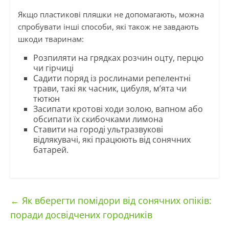
Якщо пластикові пляшки не допомагають, можна
спробувати інші способи, які також не завдають
шкоди тваринам:
Розпиляти на грядках розчин оцту, перцю
чи гірчиці
Садити поряд із рослинами репелентні
трави, такі як часник, цибуля, м’ята чи
тютюн
Засипати кротові ходи золою, вапном або
обсипати їх скибочками лимона
Ставити на городі ультразвукові
відлякувачі, які працюють від сонячних
батарей.
←
Як вберегти помідори від сонячних опіків:
поради досвідчених городників