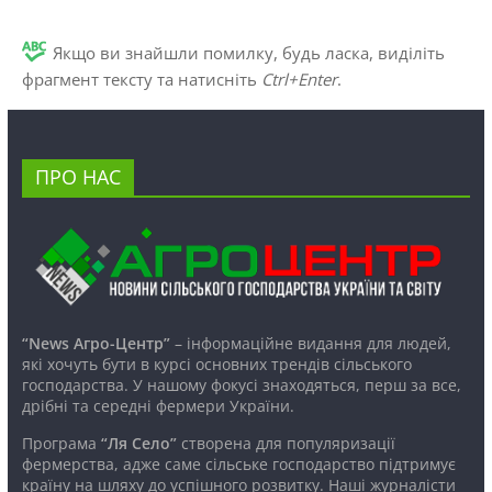
Якщо ви знайшли помилку, будь ласка, виділіть
фрагмент тексту та натисніть
Ctrl+Enter
.
ПРО НАС
“News Агро-Центр”
– інформаційне видання для людей,
які хочуть бути в курсі основних трендів сільського
господарства. У нашому фокусі знаходяться, перш за все,
дрібні та середні фермери України.
Програма
“Ля Село”
створена для популяризації
фермерства, адже саме сільське господарство підтримує
країну на шляху до успішного розвитку. Наші журналісти