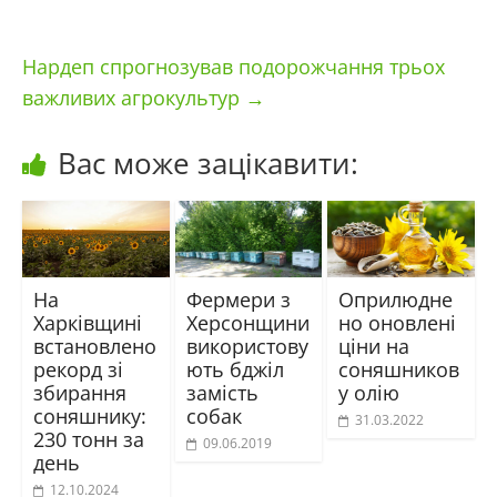
Нардеп спрогнозував подорожчання трьох
важливих агрокультур
→
Вас може зацікавити:
На
Фермери з
Оприлюдне
Харківщині
Херсонщини
но оновлені
встановлено
використову
ціни на
рекорд зі
ють бджіл
соняшников
збирання
замість
у олію
соняшнику:
собак
31.03.2022
230 тонн за
09.06.2019
день
12.10.2024