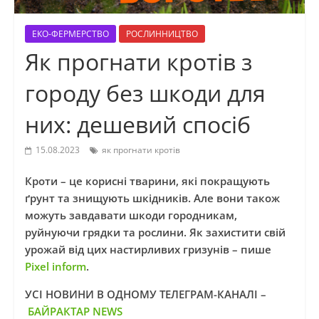
ЕКО-ФЕРМЕРСТВО
РОСЛИННИЦТВО
Як прогнати кротів з
городу без шкоди для
них: дешевий спосіб
15.08.2023
як прогнати кротів
Кроти – це корисні тварини, які покращують
ґрунт та знищують шкідників. Але вони також
можуть завдавати шкоди городникам,
руйнуючи грядки та рослини. Як захистити свій
урожай від цих настирливих гризунів – пише
Pixel inform
.
УСІ НОВИНИ В ОДНОМУ ТЕЛЕГРАМ-КАНАЛІ –
БАЙРАКТАР NEWS