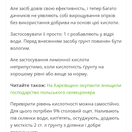
Але засіб довів свою ефективність, і тепер багато
дачників не уявляють собі вирощування огірків
без використання добрива на основі цієї кислоти.
Застосовувати її просто: 1 г розбавляють у відрі
води. Перед внесенням засобу грунт повинен бути
вологим.
Але застосування лимонної кислоти
неприпустимо, коли кислотність ґрунту на
хорошому рівні або вище за норму.
Читайте також:
На Харківщині окупанти знищили
господарство польського селекціонера
Перевірити рівень кислотності можна самостійно.
Для цього потрібен 9% столовий оцет. Наливають
пів склянки води, кип’ятять, остуджують, додають
у місткість 2 ст. л ґрунту з ділянки і добре