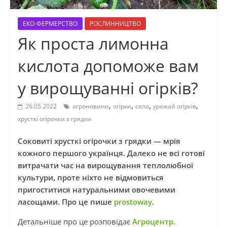
ЕКО-ФЕРМЕРСТВО
РОСЛИННИЦТВО
Як проста лимонна
кислота допоможе вам
у вирощуванні огірків?
,
,
,
,
26.05.2022
агроновини
огірки
село
урожай огірків
хрусткі огірочки з грядки
Соковиті хрусткі огірочки з грядки — мрія
кожного першого українця. Далеко не всі готові
витрачати час на вирощування теплолюбної
культури, проте ніхто не відмовиться
пригоститися натуральними овочевими
ласощами. Про це пише
prostoway
.
Детальніше про це розповідає
Агроцентр.