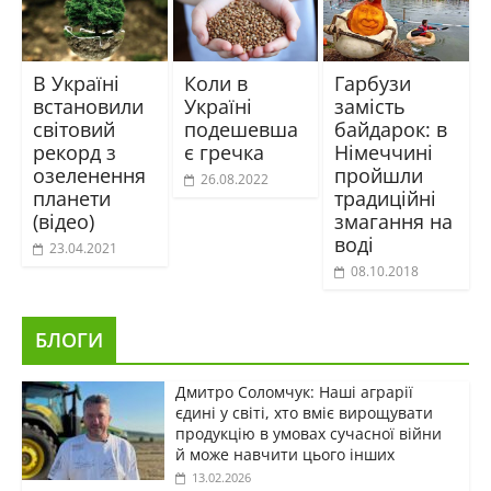
В Україні
Коли в
Гарбузи
встановили
Україні
замість
світовий
подешевша
байдарок: в
рекорд з
є гречка
Німеччині
озеленення
пройшли
26.08.2022
планети
традиційні
(відео)
змагання на
воді
23.04.2021
08.10.2018
БЛОГИ
Дмитро Соломчук: Наші аграрії
єдині у світі, хто вміє вирощувати
продукцію в умовах сучасної війни
й може навчити цього інших
13.02.2026