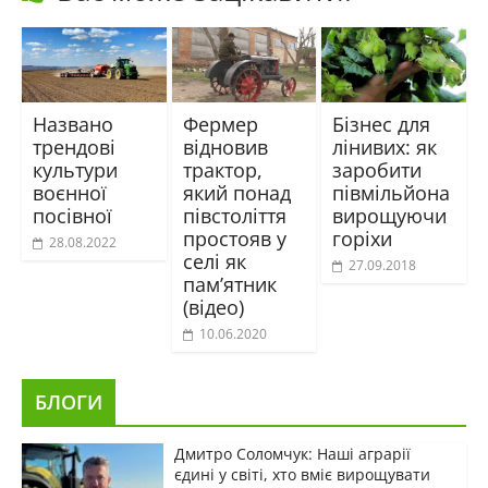
Названо
Фермер
Бізнес для
трендові
відновив
лінивих: як
культури
трактор,
заробити
воєнної
який понад
півмільйона
посівної
півстоліття
вирощуючи
простояв у
горіхи
28.08.2022
селі як
27.09.2018
пам’ятник
(відео)
10.06.2020
БЛОГИ
Дмитро Соломчук: Наші аграрії
єдині у світі, хто вміє вирощувати