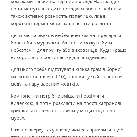
комахами тільки на перший погляд. Насправді ж
вони можуть шкодити посадкам овочів і квітів, а
також активно розносять попелицю, яка в
короткий термін може занапастити рослини.
Деякі застосовують небезпечні хімічні препарати
боротьби з мурахами. Але вони можуть бути
небезпечні для ґрунту або вихованців. Куди краще
використати просту пастку для шкідників.
Для цього треба підготувати кілька грамів борної
кислоти (вистачить і 10), половину чайної ложки
меду та пару варених жовтків.
Компоненти потрібно змішати і розім’яти
виделкою, а потім розкласти на прості капронові
кришки, які треба поставити у місцях скупчень
мурах.
Бажано зверху таку пастку чимось прикрити, щоб
птахи чи вихованці випадково не поласували