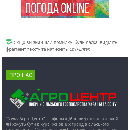
Якщо ви знайшли помилку, будь ласка, виділіть
фрагмент тексту та натисніть
Ctrl+Enter
.
ПРО НАС
“News Агро-Центр”
– інформаційне видання для людей,
які хочуть бути в курсі основних трендів сільського
господарства. У нашому фокусі знаходяться, перш за все,