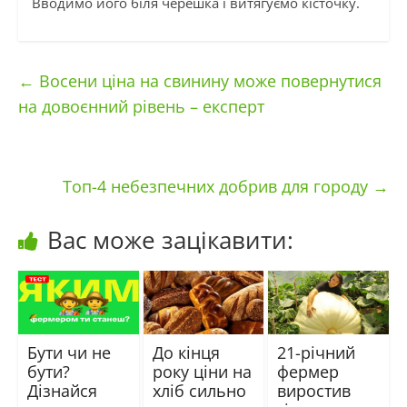
Вводимо його біля черешка і витягуємо кісточку.
←
Восени ціна на свинину може повернутися
на довоєнний рівень – експерт
Топ-4 небезпечних добрив для городу
→
Вас може зацікавити:
Бути чи не
До кінця
21-річний
бути?
року ціни на
фермер
Дізнайся
хліб сильно
виростив