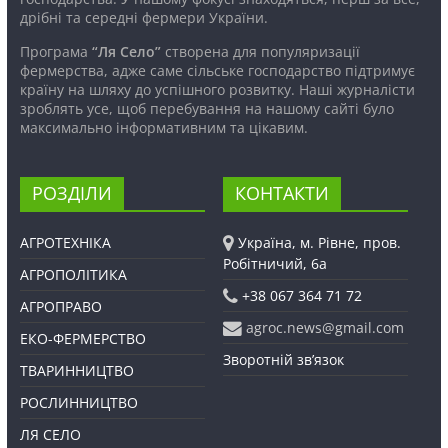
дрібні та середні фермери України.
Програма
“Ля Село”
створена для популяризації
фермерства, адже саме сільське господарство підтримує
країну на шляху до успішного розвитку. Наші журналісти
зроблять усе, щоб перебування на нашому сайті було
максимально інформативним та цікавим.
РОЗДІЛИ
КОНТАКТИ
АГРОТЕХНІКА
Україна, м. Рівне, пров.
Робітничий, 6а
АГРОПОЛІТИКА
+38 067 364 71 72
АГРОПРАВО
agroc.news@gmail.com
ЕКО-ФЕРМЕРСТВО
Зворотній зв’язок
ТВАРИННИЦТВО
РОСЛИННИЦТВО
ЛЯ СЕЛО