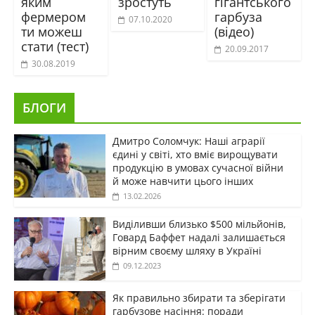
яким
зростуть
гігантського
фермером
гарбуза
07.10.2020
ти можеш
(відео)
стати (тест)
20.09.2017
30.08.2019
БЛОГИ
Дмитро Соломчук: Наші аграрії
єдині у світі, хто вміє вирощувати
продукцію в умовах сучасної війни
й може навчити цього інших
13.02.2026
Виділивши близько $500 мільйонів,
Говард Баффет надалі залишається
вірним своєму шляху в Україні
09.12.2023
Як правильно збирати та зберігати
гарбузове насіння: поради