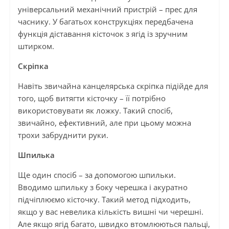
універсальний механічний пристрій – прес для
часнику. У багатьох конструкціях передбачена
функція діставання кісточок з ягід із зручним
штирком.
Скріпка
Навіть звичайна канцелярська скріпка підійде для
того, щоб витягти кісточку – її потрібно
використовувати як ложку. Такий спосіб,
звичайно, ефективний, але при цьому можна
трохи забруднити руки.
Шпилька
Ще один спосіб – за допомогою шпильки.
Вводимо шпильку з боку черешка і акуратно
підчіплюємо кісточку. Такий метод підходить,
якщо у вас невелика кількість вишні чи черешні.
Але якщо ягід багато, швидко втомлюються пальці,