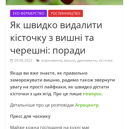
ЕКО-ФЕРМЕРСТВО
РОСЛИННИЦТВО
Як швидко видалити
кісточку з вишні та
черешні: поради
,
,
,
29.06.2022
агроновини
вишні
дрилювати
кісточка
Якщо ви вже знаєте, як правильно
заморожувати вишню, радимо також звернути
увагу на прості лайфхаки, як швидко дістати
кісточки з цих ягід. Про це пише
newsyou
.
Детальніше про це розповідає
Агроцентр.
Пресс для часнику
Майже кожна господиня на кухні має