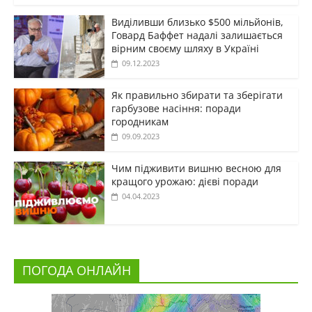
Виділивши близько $500 мільйонів,
Говард Баффет надалі залишається
вірним своєму шляху в Україні
09.12.2023
Як правильно збирати та зберігати
гарбузове насіння: поради
городникам
09.09.2023
Чим підживити вишню весною для
кращого урожаю: дієві поради
04.04.2023
ПОГОДА ОНЛАЙН