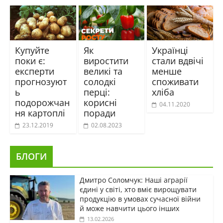
Купуйте
Як
Українці
поки є:
виростити
стали вдвічі
експерти
великі та
менше
прогнозуют
солодкі
споживати
ь
перці:
хліба
подорожчан
корисні
04.11.2020
ня картоплі
поради
23.12.2019
02.08.2023
БЛОГИ
Дмитро Соломчук: Наші аграрії
єдині у світі, хто вміє вирощувати
продукцію в умовах сучасної війни
й може навчити цього інших
13.02.2026