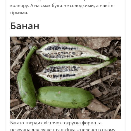
кольору. А на смак були не солодкими, а навіть
гіркими.
Банан
Багато твердих кісточок, округла форма та
незручна для лущення шкірка – нелегко в цьому