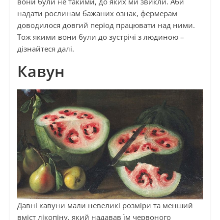
вони були не такими, до яких ми звикли. Аби
надати рослинам бажаних ознак, фермерам
доводилося довгий період працювати над ними.
Тож якими вони були до зустрічі з людиною –
дізнайтеся далі.
Кавун
Давні кавуни мали невеликі розміри та менший
вміст лікопіну, який надавав їм червоного