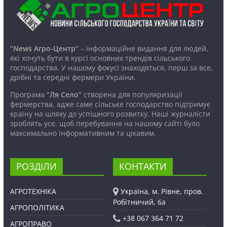
“News Агро-Центр”
– інформаційне видання для людей,
які хочуть бути в курсі основних трендів сільського
господарства. У нашому фокусі знаходяться, перш за все,
дрібні та середні фермери України.
Програма
“Ля Село”
створена для популяризації
фермерства, адже саме сільське господарство підтримує
країну на шляху до успішного розвитку. Наші журналісти
зроблять усе, щоб перебування на нашому сайті було
максимально інформативним та цікавим.
РОЗДІЛИ
КОНТАКТИ
АГРОТЕХНІКА
Україна, м. Рівне, пров.
Робітничий, 6а
АГРОПОЛІТИКА
+38 067 364 71 72
АГРОПРАВО