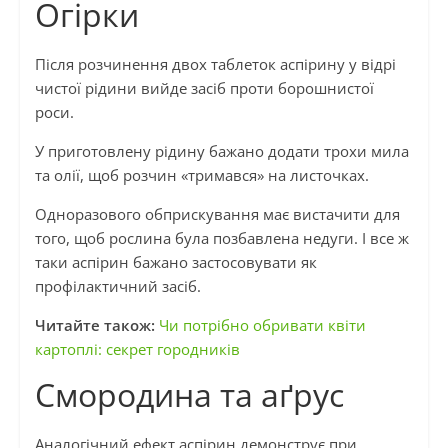
Огірки
Після розчинення двох таблеток аспірину у відрі
чистої рідини вийде засіб проти борошнистої
роси.
У приготовлену рідину бажано додати трохи мила
та олії, щоб розчин «тримався» на листочках.
Одноразового обприскування має вистачити для
того, щоб рослина була позбавлена недуги. І все ж
таки аспірин бажано застосовувати як
профілактичний засіб.
Читайте також:
Чи потрібно обривати квіти
картоплі: секрет городників
Смородина та аґрус
Аналогічний ефект аспірин демонструє при