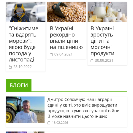
“Сніжитиме
В Україні
В Україні
та вдарять
рекордно
зростуть
морози”:
впали ціни
ціни на
якою буде
на пшеницю
молочні
погода у
продукти
09.04.2021
листопаді
30.09.2021
28.10.2022
БЛОГИ
Дмитро Соломчук: Наші аграрії
єдині у світі, хто вміє вирощувати
продукцію в умовах сучасної війни
й може навчити цього інших
13.02.2026