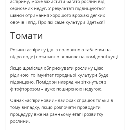
аспірину, може захистити багато рослин від
серйозних недуг. У результаті підвищуються
шанси отримання хорошого врожаю деяких
овочів і ягід. Про які саме культури йдеться?
Томати
Розчин аспірину (дві з половиною таблетки на
відро води) позитивно впливає на помідорні кущі.
Якщо щомісяця обприскувати рослину цією
рідиною, то імунітет городньої культури буде
підвищено. Помідори навряд чи зіткнуться з
фітофторозом – дуже поширеною недугою.
Однак «аспіриновий» лайфхак спрацює тільки в
тому випадку, якщо розпочати проводити
процедуру вже на ранньому етапі розвитку
рослини.