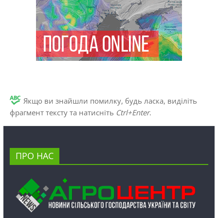
Якщо ви знайшли помилку, будь ласка, виділіть
фрагмент тексту та натисніть
Ctrl+Enter
.
ПРО НАС