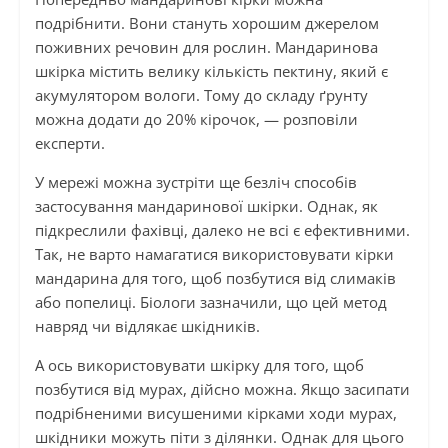
подрібнити. Вони стануть хорошим джерелом
поживних речовин для рослин. Мандаринова
шкірка містить велику кількість пектину, який є
акумулятором вологи. Тому до складу ґрунту
можна додати до 20% кірочок, — розповіли
експерти.
У мережі можна зустріти ще безліч способів
застосування мандаринової шкірки. Однак, як
підкреслили фахівці, далеко не всі є ефективними.
Так, не варто намагатися використовувати кірки
мандарина для того, щоб позбутися від слимаків
або попелиці. Біологи зазначили, що цей метод
навряд чи відлякає шкідників.
А ось використовувати шкірку для того, щоб
позбутися від мурах, дійсно можна. Якщо засипати
подрібненими висушеними кірками ходи мурах,
шкідники можуть піти з ділянки. Однак для цього