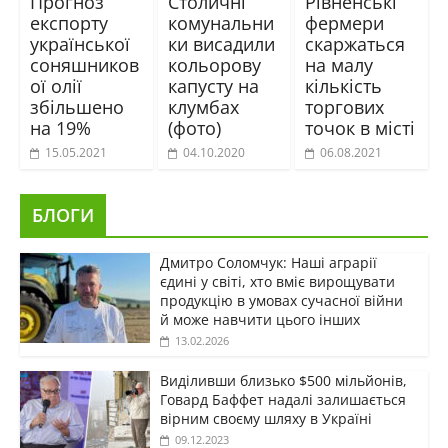
Прогноз
Столичні
Рівненські
експорту
комунальни
фермери
української
ки висадили
скаржаться
соняшников
кольорову
на малу
ої олії
капусту на
кількість
збільшено
клумбах
торгових
на 19%
(фото)
точок в місті
15.05.2021
04.10.2020
06.08.2021
БЛОГИ
Дмитро Соломчук: Наші аграрії
єдині у світі, хто вміє вирощувати
продукцію в умовах сучасної війни
й може навчити цього інших
13.02.2026
Виділивши близько $500 мільйонів,
Говард Баффет надалі залишається
вірним своєму шляху в Україні
09.12.2023