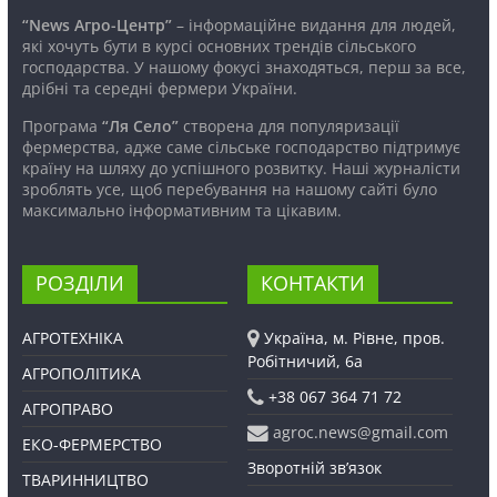
“News Агро-Центр”
– інформаційне видання для людей,
які хочуть бути в курсі основних трендів сільського
господарства. У нашому фокусі знаходяться, перш за все,
дрібні та середні фермери України.
Програма
“Ля Село”
створена для популяризації
фермерства, адже саме сільське господарство підтримує
країну на шляху до успішного розвитку. Наші журналісти
зроблять усе, щоб перебування на нашому сайті було
максимально інформативним та цікавим.
РОЗДІЛИ
КОНТАКТИ
АГРОТЕХНІКА
Україна, м. Рівне, пров.
Робітничий, 6а
АГРОПОЛІТИКА
+38 067 364 71 72
АГРОПРАВО
agroc.news@gmail.com
ЕКО-ФЕРМЕРСТВО
Зворотній зв’язок
ТВАРИННИЦТВО