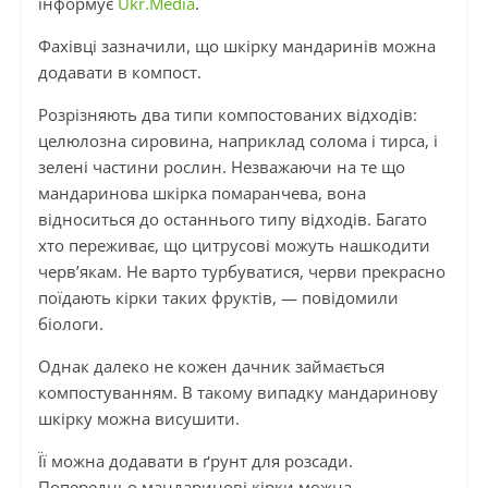
інформує
Ukr.Media
.
Фахівці зазначили, що шкірку мандаринів можна
додавати в компост.
Розрізняють два типи компостованих відходів:
целюлозна сировина, наприклад солома і тирса, і
зелені частини рослин. Незважаючи на те що
мандаринова шкірка помаранчева, вона
відноситься до останнього типу відходів. Багато
хто переживає, що цитрусові можуть нашкодити
черв’якам. Не варто турбуватися, черви прекрасно
поїдають кірки таких фруктів, — повідомили
біологи.
Однак далеко не кожен дачник займається
компостуванням. В такому випадку мандаринову
шкірку можна висушити.
Її можна додавати в ґрунт для розсади.
Попередньо мандаринові кірки можна