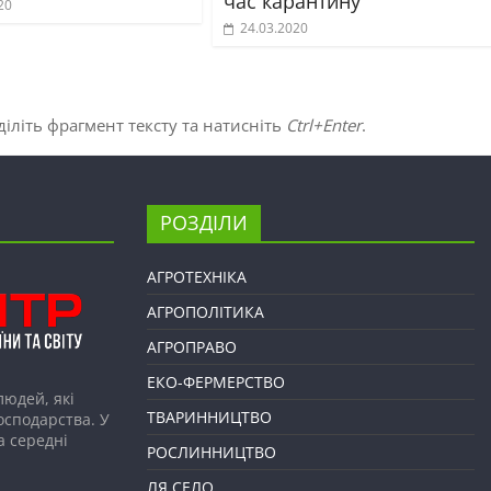
час карантину
20
24.03.2020
іліть фрагмент тексту та натисніть
Ctrl+Enter
.
РОЗДІЛИ
АГРОТЕХНІКА
АГРОПОЛІТИКА
АГРОПРАВО
ЕКО-ФЕРМЕРСТВО
людей, які
ТВАРИННИЦТВО
господарства. У
а середні
РОСЛИННИЦТВО
ЛЯ СЕЛО