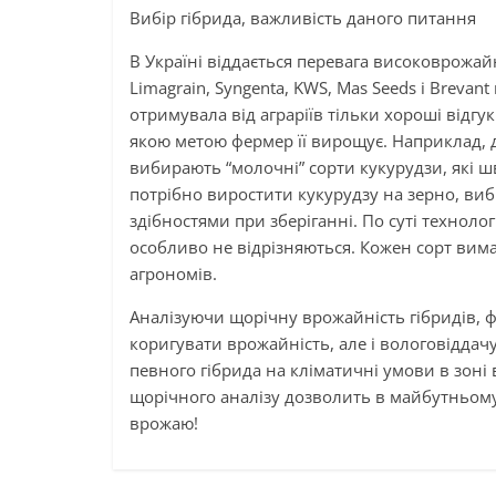
Вибір гібрида, важливість даного питання
В Україні віддається перевага високоврожай
Limagrain, Syngenta, KWS, Mas Seeds і Breva
отримувала від аграріїв тільки хороші відгук
якою метою фермер її вирощує. Наприклад, 
вибирають “молочні” сорти кукурудзи, які шв
потрібно виростити кукурудзу на зерно, ви
здібностями при зберіганні. По суті техноло
особливо не відрізняються. Кожен сорт вим
агрономів.
Аналізуючи щорічну врожайність гібридів, фа
коригувати врожайність, але і вологовіддач
певного гібрида на кліматичні умови в зоні
щорічного аналізу дозволить в майбутньому
врожаю!