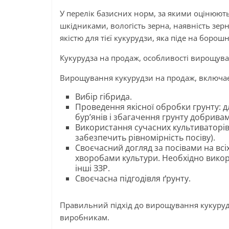
У перелік базисних норм, за якими оцінюють 
шкідниками, вологість зерна, наявність зер
якістю для тієї кукурудзи, яка піде на боро
Кукурудза на продаж, особливості вирощув
Вирощування кукурудзи на продаж, включає 
Вибір гібрида.
Проведення якісної обробки грунту: дл
бур’янів і збагачення грунту добрива
Використання сучасних культиваторів 
забезпечить рівномірність посіву).
Своєчасний догляд за посівами на всіх
хворобами культури. Необхідно викор
інші ЗЗР.
Своєчасна підгодівля ґрунту.
Правильний підхід до вирощування кукуруд
виробникам.