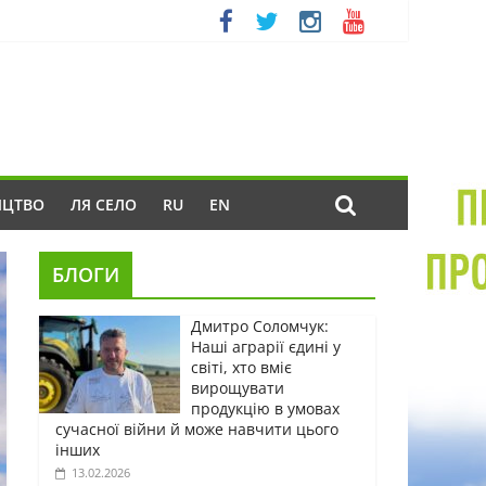
ИЦТВО
ЛЯ СЕЛО
RU
EN
БЛОГИ
Дмитро Соломчук:
Наші аграрії єдині у
світі, хто вміє
вирощувати
продукцію в умовах
сучасної війни й може навчити цього
інших
13.02.2026