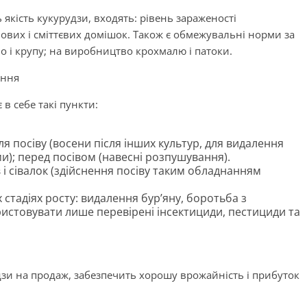
якість кукурудзи, входять: рівень зараженості
нових і сміттєвих домішок. Також є обмежувальні норми за
шно і крупу; на виробництво крохмалю і патоки.
ання
в себе такі пункти:
я посіву (восени після інших культур, для видалення
ми); перед посівом (навесні розпушування).
і сівалок (здійснення посіву таким обладнанням
 стадіях росту: видалення бур’яну, боротьба з
истовувати лише перевірені інсектициди, пестициди та
зи на продаж, забезпечить хорошу врожайність і прибуток