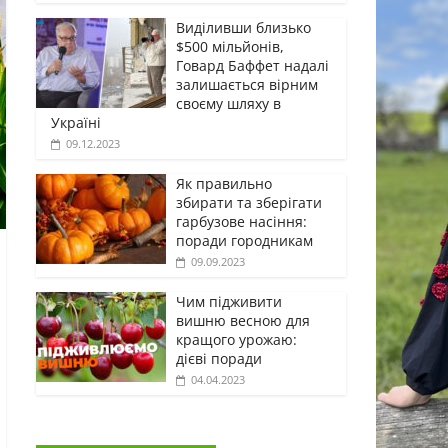
Виділивши близько
$500 мільйонів,
Говард Баффет надалі
залишається вірним
своєму шляху в
Україні
09.12.2023
Як правильно
збирати та зберігати
гарбузове насіння:
поради городникам
09.09.2023
Чим підживити
вишню весною для
кращого урожаю:
дієві поради
04.04.2023