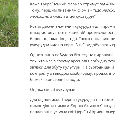
Кожен український фермер отримує від 400-
Тому, першим питанням фірм є – “
Що необхі
необхідно вкласти в цю культуру
?”.
Розглядаючи значення кукурудзи для проми
використовується в харчовій промисловості (
борошно, пластівці і т.д.). Також вона вико
кукурудзи йде на корм. З неї видобувають к
Однозначно побудова бізнесу на вирощуван
тих, хто має в своєму арсеналі необхідну тех
зв’язки для збуту культури. На сьогоднішній
контракту з заводом комбікорму; продаж в р
біржах і консервні заводи.
Оцінка якості кукурудзи
Для оцінки якості зерна кукурудзи на терито
вимог діють: вимоги Європейського Союзу, в
популярні в усьому світі (країн Африки, Амери