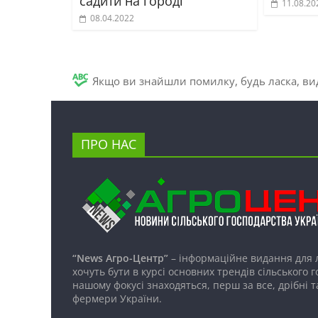
садити на городі
11.08.20
08.04.2022
Якщо ви знайшли помилку, будь ласка, вид
ПРО НАС
“News Агро-Центр”
– інформаційне видання для 
хочуть бути в курсі основних трендів сільського 
нашому фокусі знаходяться, перш за все, дрібні т
фермери України.