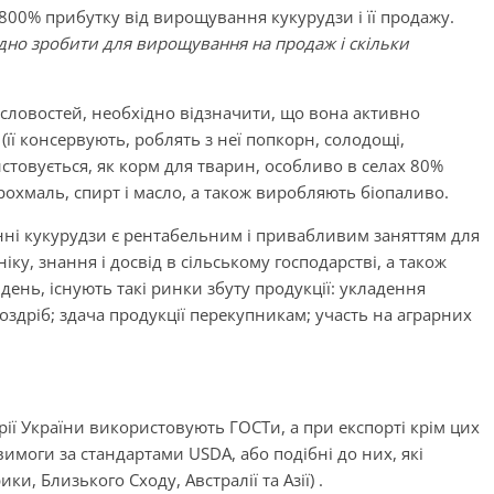
800% прибутку від вирощування кукурудзи і її продажу.
дно зробити для вирощування на продаж і скільки
словостей, необхідно відзначити, що вона активно
її консервують, роблять з неї попкорн, солодощі,
ристовується, як корм для тварин, особливо в селах 80%
рохмаль, спирт і масло, а також виробляють біопаливо.
ні кукурудзи є рентабельним і привабливим заняттям для
ніку, знання і досвід в сільському господарстві, а також
 день, існують такі ринки збуту продукції: укладення
оздріб; здача продукції перекупникам; участь на аграрних
рії України використовують ГОСТи, а при експорті крім цих
имоги за стандартами USDA, або подібні до них, які
ки, Близького Сходу, Австралії та Азії) .