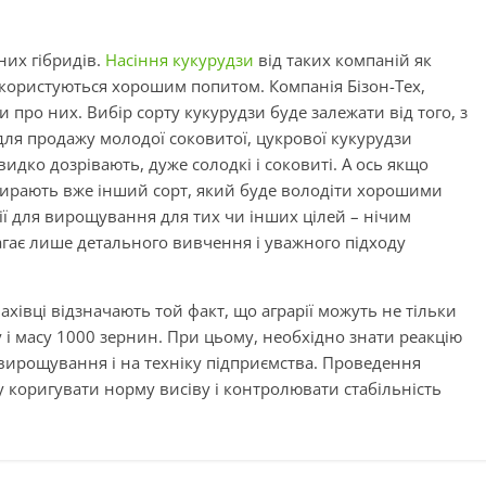
них гібридів.
Насіння кукурудзи
від таких компаній як
nt користуються хорошим попитом. Компанія Бізон-Тех,
и про них. Вибір сорту кукурудзи буде залежати від того, з
для продажу молодої соковитої, цукрової кукурудзи
идко дозрівають, дуже солодкі і соковиті. А ось якщо
бирають вже інший сорт, який буде володіти хорошими
гії для вирощування для тих чи інших цілей – нічим
агає лише детального вивчення і уважного підходу
хівці відзначають той факт, що аграрії можуть не тільки
у і масу 1000 зернин. При цьому, необхідно знати реакцію
 вирощування і на техніку підприємства. Проведення
 коригувати норму висіву і контролювати стабільність