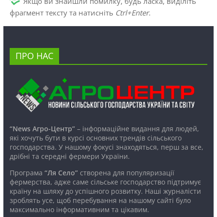
Якщо ви знайшли помилку, будь ласка, виділіть
фрагмент тексту та натисніть
Ctrl+Enter
.
ПРО НАС
“News Агро-Центр”
– інформаційне видання для людей,
які хочуть бути в курсі основних трендів сільського
господарства. У нашому фокусі знаходяться, перш за все,
дрібні та середні фермери України.
Програма
“Ля Село”
створена для популяризації
фермерства, адже саме сільське господарство підтримує
країну на шляху до успішного розвитку. Наші журналісти
зроблять усе, щоб перебування на нашому сайті було
максимально інформативним та цікавим.