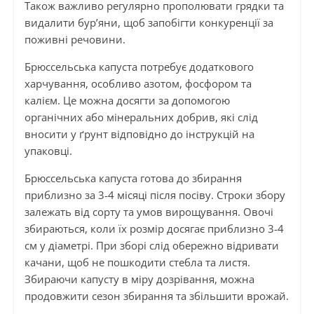
Також важливо регулярно прополювати грядки та
видалити бур’яни, щоб запобігти конкуренції за
поживні речовини.
Брюссельська капуста потребує додаткового
харчування, особливо азотом, фосфором та
калієм. Це можна досягти за допомогою
органічних або мінеральних добрив, які слід
вносити у ґрунт відповідно до інструкцій на
упаковці.
Брюссельська капуста готова до збирання
приблизно за 3-4 місяці після посіву. Строки збору
залежать від сорту та умов вирощування. Овочі
збираються, коли їх розмір досягає приблизно 3-4
см у діаметрі. При зборі слід обережно відривати
качани, щоб не пошкодити стебла та листя.
Збираючи капусту в міру дозрівання, можна
продовжити сезон збирання та збільшити врожай.