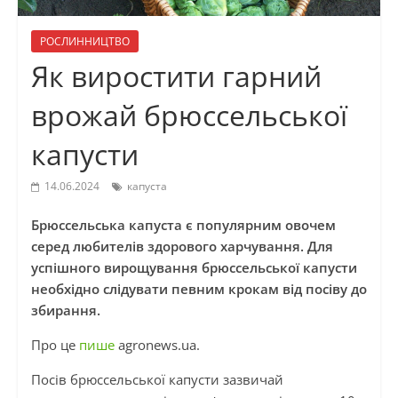
РОСЛИННИЦТВО
Як виростити гарний
врожай брюссельської
капусти
14.06.2024
капуста
Брюссельська капуста є популярним овочем
серед любителів здорового харчування. Для
успішного вирощування брюссельської капусти
необхідно слідувати певним крокам від посіву до
збирання.
Про це
пише
agronews.ua.
Посів брюссельської капусти зазвичай