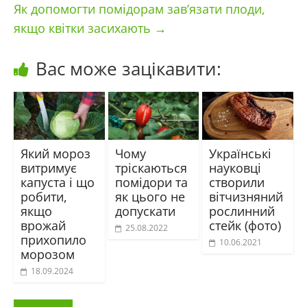
Як допомогти помідорам зав’язати плоди,
якщо квітки засихають
→
Вас може зацікавити:
Який мороз
Чому
Українські
витримує
тріскаються
науковці
капуста і що
помідори та
створили
робити,
як цього не
вітчизняний
якщо
допускати
рослинний
врожай
стейк (фото)
25.08.2022
прихопило
10.06.2021
морозом
18.09.2024