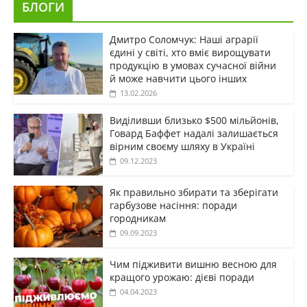
БЛОГИ
Дмитро Соломчук: Наші аграрії
єдині у світі, хто вміє вирощувати
продукцію в умовах сучасної війни
й може навчити цього інших
13.02.2026
Виділивши близько $500 мільйонів,
Говард Баффет надалі залишається
вірним своєму шляху в Україні
09.12.2023
Як правильно збирати та зберігати
гарбузове насіння: поради
городникам
09.09.2023
Чим підживити вишню весною для
кращого урожаю: дієві поради
04.04.2023