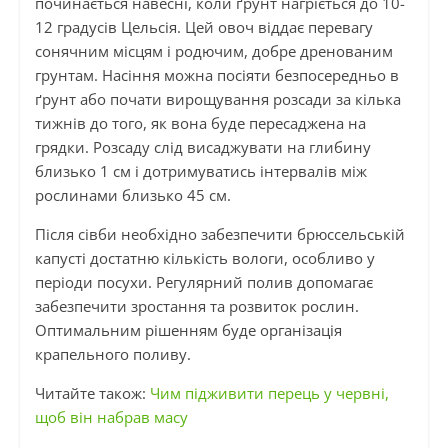
починається навесні, коли ґрунт нагріється до 10-
12 градусів Цельсія. Цей овоч віддає перевагу
сонячним місцям і родючим, добре дренованим
грунтам. Насіння можна посіяти безпосередньо в
ґрунт або почати вирощування розсади за кілька
тижнів до того, як вона буде пересаджена на
грядки. Розсаду слід висаджувати на глибину
близько 1 см і дотримуватись інтервалів між
рослинами близько 45 см.
Після сівби необхідно забезпечити брюссельській
капусті достатню кількість вологи, особливо у
періоди посухи. Регулярний полив допомагає
забезпечити зростання та розвиток рослин.
Оптимальним рішенням буде організація
крапельного поливу.
Читайте також:
Чим підживити перець у червні,
щоб він набрав масу