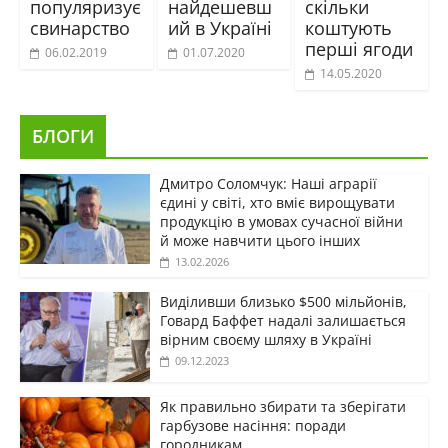
популяризує
найдешевш
скільки
свинарство
ий в Україні
коштують
перші ягоди
06.02.2019
01.07.2020
14.05.2020
БЛОГИ
Дмитро Соломчук: Наші аграрії
єдині у світі, хто вміє вирощувати
продукцію в умовах сучасної війни
й може навчити цього інших
13.02.2026
Виділивши близько $500 мільйонів,
Говард Баффет надалі залишається
вірним своєму шляху в Україні
09.12.2023
Як правильно збирати та зберігати
гарбузове насіння: поради
городникам