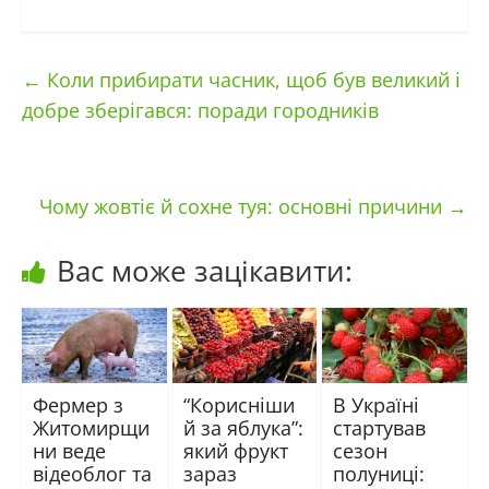
←
Коли прибирати часник, щоб був великий і
добре зберігався: поради городників
Чому жовтіє й сохне туя: основні причини
→
Вас може зацікавити:
Фермер з
“Корисніши
В Україні
Житомирщи
й за яблука”:
стартував
ни веде
який фрукт
сезон
відеоблог та
зараз
полуниці: