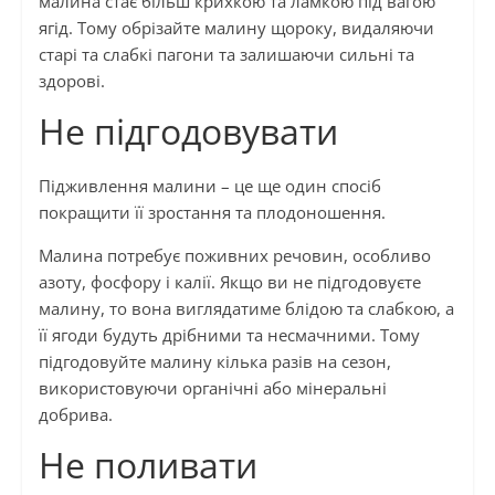
малина стає більш крихкою та ламкою під вагою
ягід. Тому обрізайте малину щороку, видаляючи
старі та слабкі пагони та залишаючи сильні та
здорові.
Не підгодовувати
Підживлення малини – це ще один спосіб
покращити її зростання та плодоношення.
Малина потребує поживних речовин, особливо
азоту, фосфору і калії. Якщо ви не підгодовуєте
малину, то вона виглядатиме блідою та слабкою, а
її ягоди будуть дрібними та несмачними. Тому
підгодовуйте малину кілька разів на сезон,
використовуючи органічні або мінеральні
добрива.
Не поливати