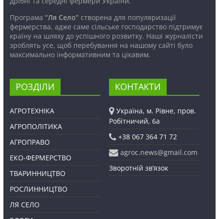
дрібні та середні фермери України.
Програма
“Ля Село”
створена для популяризації
фермерства, адже саме сільське господарство підтримує
країну на шляху до успішного розвитку. Наші журналісти
зроблять усе, щоб перебування на нашому сайті було
максимально інформативним та цікавим.
РОЗДІЛИ
КОНТАКТИ
АГРОТЕХНІКА
Україна, м. Рівне, пров.
Робітничий, 6а
АГРОПОЛІТИКА
+38 067 364 71 72
АГРОПРАВО
agroc.news@gmail.com
ЕКО-ФЕРМЕРСТВО
Зворотній зв’язок
ТВАРИННИЦТВО
РОСЛИННИЦТВО
ЛЯ СЕЛО