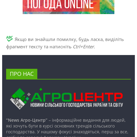
Якщо ви знайшли помилку, будь ласка, виділіть
фрагмент тексту та натисніть
Ctrl+Enter
.
ПРО НАС
“News Агро-Центр”
– інформаційне видання для людей,
які хочуть бути в курсі основних трендів сільського
господарства. У нашому фокусі знаходяться, перш за все,