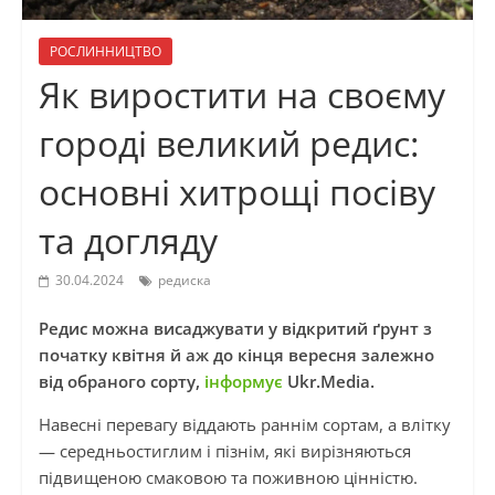
РОСЛИННИЦТВО
Як виростити на своєму
городі великий редис:
основні хитрощі посіву
та догляду
30.04.2024
редиска
Редис можна висаджувати у відкритий ґрунт з
початку квітня й аж до кінця вересня залежно
від обраного сорту,
інформує
Ukr.Media.
Навесні перевагу віддають раннім сортам, а влітку
— середньостиглим і пізнім, які вирізняються
підвищеною смаковою та поживною цінністю.