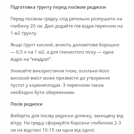
Підготовка ґрунту перед посівом редиски
Перед посівом грядку слід ретельно розпушити на
глибину 20 см. Далі додайте пів відра перегною на
1 м2 ґрунту.
Якщо ґрунт кислий, внесіть доломітове борошно
— 0,5 л на 1 м2, а для глинистого піску — одне
відро на “квадрат”.
Уникайте використання гною, оскільки його
високий вміст може призвести до утворення
пустот у коренеплодах. З перегноєм також
необхідно бути обережними.
Посів редиски
Виберіть для посіву редиски ділянку, захищену від
вітру. На грядці сформуйте борозни глибиною 2-3
см на відстані 10-15 см одна від одної.