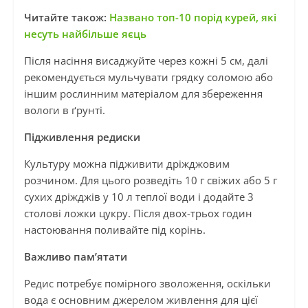
Читайте також:
Названо топ-10 порід курей, які
несуть найбільше яєць
Після насіння висаджуйте через кожні 5 см, далі
рекомендується мульчувати грядку соломою або
іншим рослинним матеріалом для збереження
вологи в ґрунті.
Підживлення редиски
Культуру можна підживити дріжджовим
розчином. Для цього розведіть 10 г свіжих або 5 г
сухих дріжджів у 10 л теплої води і додайте 3
столові ложки цукру. Після двох-трьох годин
настоювання поливайте під корінь.
Важливо пам’ятати
Редис потребує помірного зволоження, оскільки
вода є основним джерелом живлення для цієї