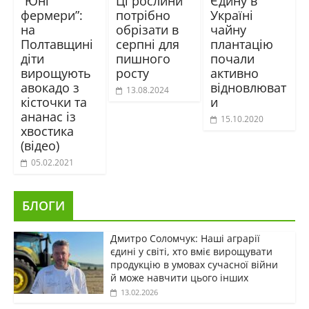
“Юні
Ці рослини
Єдину в
фермери”:
потрібно
Україні
на
обрізати в
чайну
Полтавщині
серпні для
плантацію
діти
пишного
почали
вирощують
росту
активно
авокадо з
відновлюват
13.08.2024
кісточки та
и
ананас із
15.10.2020
хвостика
(відео)
05.02.2021
БЛОГИ
Дмитро Соломчук: Наші аграрії
єдині у світі, хто вміє вирощувати
продукцію в умовах сучасної війни
й може навчити цього інших
13.02.2026