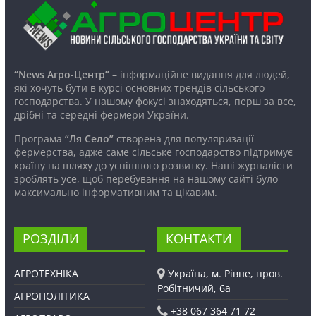
“News Агро-Центр”
– інформаційне видання для людей,
які хочуть бути в курсі основних трендів сільського
господарства. У нашому фокусі знаходяться, перш за все,
дрібні та середні фермери України.
Програма
“Ля Село”
створена для популяризації
фермерства, адже саме сільське господарство підтримує
країну на шляху до успішного розвитку. Наші журналісти
зроблять усе, щоб перебування на нашому сайті було
максимально інформативним та цікавим.
РОЗДІЛИ
КОНТАКТИ
АГРОТЕХНІКА
Україна, м. Рівне, пров.
Робітничий, 6а
АГРОПОЛІТИКА
+38 067 364 71 72