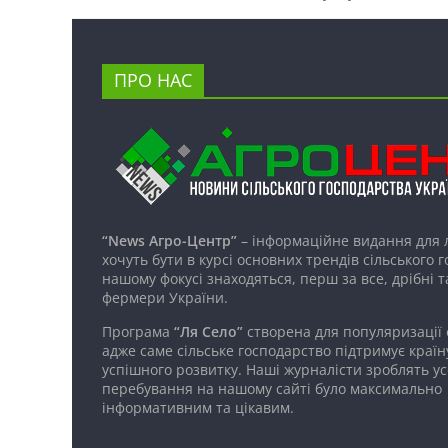
ПРО НАС
“News Агро-Центр”
– інформаційне видання для 
хочуть бути в курсі основних трендів сільського 
нашому фокусі знаходяться, перш за все, дрібні т
фермери України.
Програма
“Ля Село”
створена для популяризації
адже саме сільське господарство підтримує країн
успішного розвитку. Наші журналісти зроблять ус
перебування на нашому сайті було максимально
інформативним та цікавим.