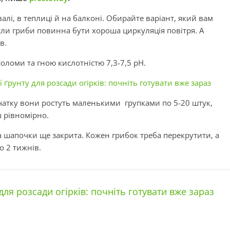
алі, в теплиці й на балконі. Обирайте варіант, який вам
осли гриби повинна бути хороша циркуляція повітря. А
в.
оломи та гною кислотністю 7,3-7,5 pH.
ґрунту для розсади огірків: почніть готувати вже зараз
початку вони ростуть маленькими групками по 5-20 штук,
ш рівномірно.
 шапочки ще закрита. Кожен грибок треба перекрутити, а
 2 тижнів.
ля розсади огірків: почніть готувати вже зараз