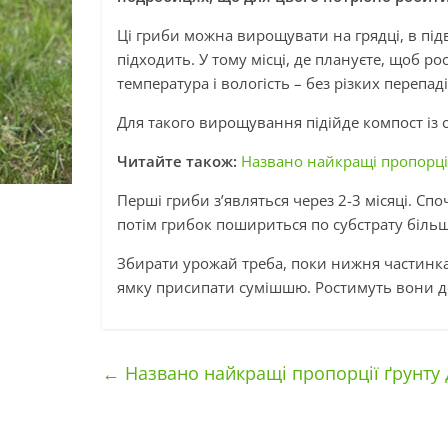
Ці гриби можна вирощувати на грядці, в підв
підходить. У тому місці, де плануєте, щоб р
температура і вологість – без різких перепаді
Для такого вирощування підійде компост із с
Читайте також:
Названо найкращі пропорції 
Перші гриби з’являться через 2-3 місяці. С
потім грибок пошириться по субстрату біль
Збирати урожай треба, поки нижня частинка
ямку присипати сумішшю. Ростимуть вони до
←
Названо найкращі пропорції ґрунту д