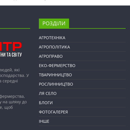
РОЗДІЛИ
АГРОТЕХНІКА
АГРОПОЛІТИКА
АГРОПРАВО
ЕКО-ФЕРМЕРСТВО
людей, які
ТВАРИННИЦТВО
господарства. У
а середні
РОСЛИННИЦТВО
ЛЯ СЕЛО
 фермерства,
у на шляху до
БЛОГИ
е, щоб
ФОТОГАЛЕРЕЯ
ІНШЕ