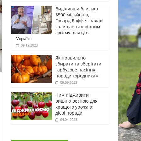
Виділивши близько
$500 мільйонів,
Говард Баффет надалі
залишається вірним
своєму шляху в
Україні
09.12.2023
Як правильно
збирати та зберігати
гарбузове насіння:
поради городникам
09.09.2023
Чим підживити
вишню весною для
кращого урожаю:
дієві поради
04.04.2023