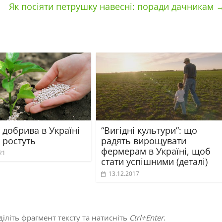
Як посіяти петрушку навесні: поради дачникам
 добрива в Україні
“Вигідні культури”: що
 ростуть
радять вирощувати
фермерам в Україні, щоб
21
стати успішними (деталі)
13.12.2017
іліть фрагмент тексту та натисніть
Ctrl+Enter
.