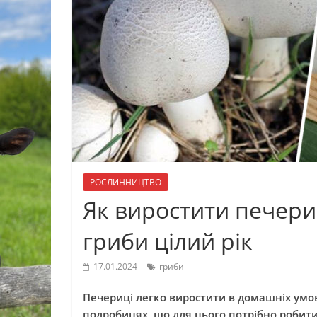
РОСЛИННИЦТВО
Як виростити печериц
гриби цілий рік
17.01.2024
гриби
Печериці легко виростити в домашніх умов
подробицях, що для цього потрібно робит