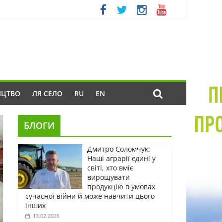
ИЦТВО
ЛЯ СЕЛО
RU
EN
БЛОГИ
Дмитро Соломчук:
Наші аграрії єдині у
світі, хто вміє
вирощувати
продукцію в умовах
сучасної війни й може навчити цього
інших
13.02.2026