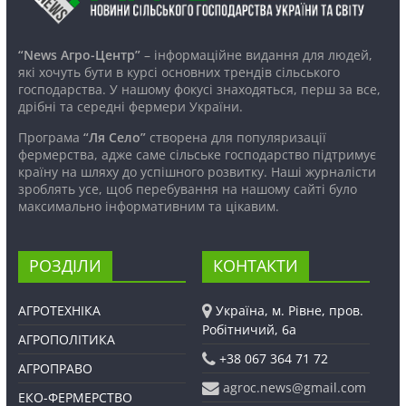
“News Агро-Центр”
– інформаційне видання для людей,
які хочуть бути в курсі основних трендів сільського
господарства. У нашому фокусі знаходяться, перш за все,
дрібні та середні фермери України.
Програма
“Ля Село”
створена для популяризації
фермерства, адже саме сільське господарство підтримує
країну на шляху до успішного розвитку. Наші журналісти
зроблять усе, щоб перебування на нашому сайті було
максимально інформативним та цікавим.
РОЗДІЛИ
КОНТАКТИ
АГРОТЕХНІКА
Україна, м. Рівне, пров.
Робітничий, 6а
АГРОПОЛІТИКА
+38 067 364 71 72
АГРОПРАВО
agroc.news@gmail.com
ЕКО-ФЕРМЕРСТВО