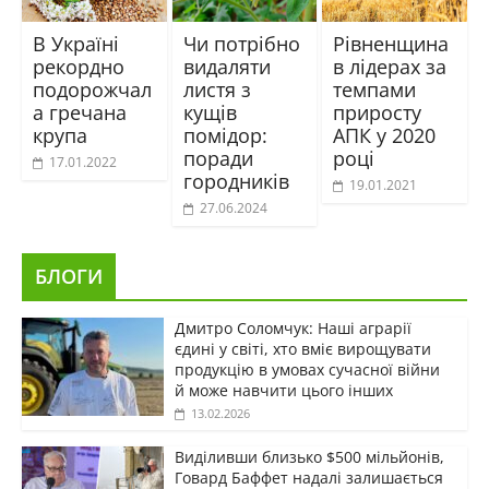
В Україні
Чи потрібно
Рівненщина
рекордно
видаляти
в лідерах за
подорожчал
листя з
темпами
а гречана
кущів
приросту
крупа
помідор:
АПК у 2020
поради
році
17.01.2022
городників
19.01.2021
27.06.2024
БЛОГИ
Дмитро Соломчук: Наші аграрії
єдині у світі, хто вміє вирощувати
продукцію в умовах сучасної війни
й може навчити цього інших
13.02.2026
Виділивши близько $500 мільйонів,
Говард Баффет надалі залишається