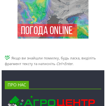
Якщо ви знайшли помилку, будь ласка, виділіть
фрагмент тексту та натисніть
Ctrl+Enter
.
ПРО НАС