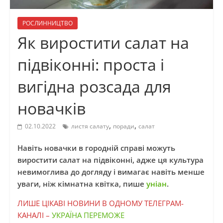
РОСЛИННИЦТВО
Як виростити салат на
підвіконні: проста і
вигідна розсада для
новачків
,
,
02.10.2022
листя салату
поради
салат
Навіть новачки в городній справі можуть
виростити салат на підвіконні, адже ця культура
невимоглива до догляду і вимагає навіть менше
уваги, ніж кімнатна квітка, пише
уніан
.
ЛИШЕ ЦІКАВІ НОВИНИ В ОДНОМУ ТЕЛЕГРАМ-
КАНАЛІ –
УКРАЇНА ПЕРЕМОЖЕ