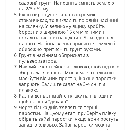
садовий грунт. Наповніть ємність землею
на 2/3 об’єму.
Якщо вирощуєте салат в окремих
стаканчиках, то викладіть по одній насінині
на склянку. У великому ящику зробіть
борозни з шириною 15 см між ними і
посадіть насіння на відстані 5 см один від
одного. Насіння злегка присипте землею і
обережно притисніть грунт руками.
Грунт з насінням обприскати з
пульверизатора.
Накрийте контейнери плівкою, щоб під нею
зберігалася волога. Між землею і плівкою
має бути вільний простір, інакше паростки
запріють. Залиште салат на 3-4 дні під
плівкою.
Раз на день знімайте плівку на півгодини,
щоб насіння “дихало”.
Через кілька днів з’являться перші
паростки. На цьому етапі приберіть плівку і
обірвіть зайві паростки, якщо вони ростуть
занадто близько. Зайві паростки можна