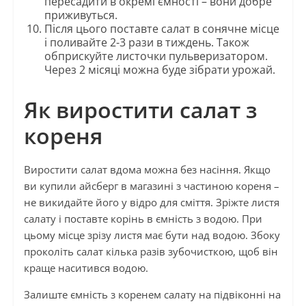
пересадити в окремі ємності – вони добре
приживуться.
Після цього поставте салат в сонячне місце
і поливайте 2-3 рази в тиждень. Також
обприскуйте листочки пульверизатором.
Через 2 місяці можна буде зібрати урожай.
Як виростити салат з
кореня
Виростити салат вдома можна без насіння. Якщо
ви купили айсберг в магазині з частиною кореня –
не викидайте його у відро для сміття. Зріжте листя
салату і поставте корінь в ємність з водою. При
цьому місце зрізу листя має бути над водою. Збоку
проколіть салат кілька разів зубочисткою, щоб він
краще наситився водою.
Залиште ємність з коренем салату на підвіконні на