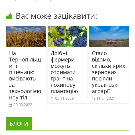
Вас може зацікавити:
На
Дрібні
Стало
Тернопільщ
фермери
відомо,
ині
можуть
скільки ярих
пшеницю
отримати
зернових
висівають
грант на
посіяли
за
лохинову
українські
технологією
плантацію
аграрії
ноу-тіл
05.11.2023
11.04.2021
29.03.2022
БЛОГИ