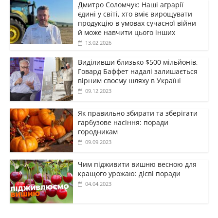
Дмитро Соломчук: Наші аграрії
єдині у світі, хто вміє вирощувати
продукцію в умовах сучасної війни
й може навчити цього інших
13.02.2026
Виділивши близько $500 мільйонів,
Говард Баффет надалі залишається
вірним своєму шляху в Україні
09.12.2023
Як правильно збирати та зберігати
гарбузове насіння: поради
городникам
09.09.2023
Чим підживити вишню весною для
кращого урожаю: дієві поради
04.04.2023