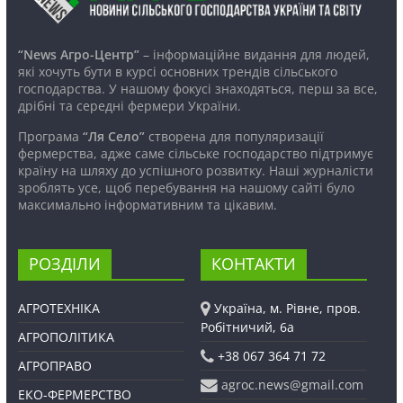
“News Агро-Центр”
– інформаційне видання для людей,
які хочуть бути в курсі основних трендів сільського
господарства. У нашому фокусі знаходяться, перш за все,
дрібні та середні фермери України.
Програма
“Ля Село”
створена для популяризації
фермерства, адже саме сільське господарство підтримує
країну на шляху до успішного розвитку. Наші журналісти
зроблять усе, щоб перебування на нашому сайті було
максимально інформативним та цікавим.
РОЗДІЛИ
КОНТАКТИ
АГРОТЕХНІКА
Україна, м. Рівне, пров.
Робітничий, 6а
АГРОПОЛІТИКА
+38 067 364 71 72
АГРОПРАВО
agroc.news@gmail.com
ЕКО-ФЕРМЕРСТВО