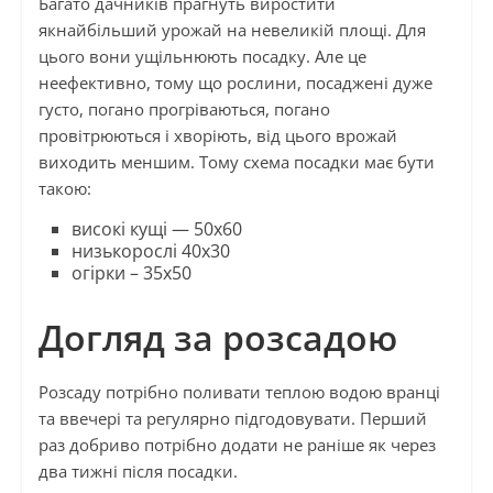
Багато дачників прагнуть виростити
якнайбільший урожай на невеликій площі. Для
цього вони ущільнюють посадку. Але це
неефективно, тому що рослини, посаджені дуже
густо, погано прогріваються, погано
провітрюються і хворіють, від цього врожай
виходить меншим. Тому схема посадки має бути
такою:
високі кущі — 50х60
низькорослі 40х30
огірки – 35х50
Догляд за розсадою
Розсаду потрібно поливати теплою водою вранці
та ввечері та регулярно підгодовувати. Перший
раз добриво потрібно додати не раніше як через
два тижні після посадки.