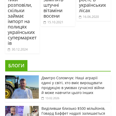
розповіли,
штучні
українських
скільки
вітаміни
лісах
займає
восени
16.06.2020
імпорт на
15.10.2021
полицях
українських
супермаркет
ів
30.12.2024
БЛОГИ
Дмитро Соломчук: Наші аграрії
єдині у світі, хто вміє вирощувати
продукцію в умовах сучасної війни
й може навчити цього інших
13.02.2026
Виділивши близько $500 мільйонів,
Говард Баффет надалі залишається