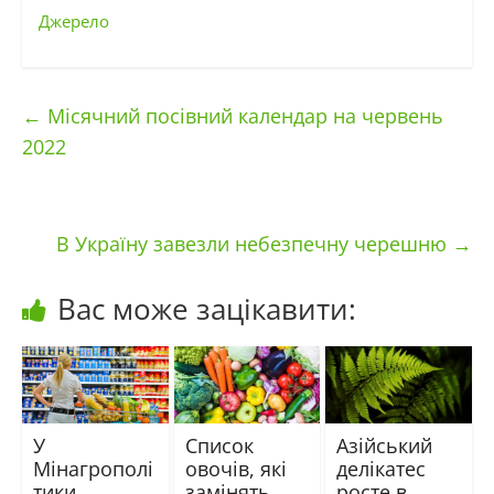
Джерело
←
Місячний посівний календар на червень
2022
В Україну завезли небезпечну черешню
→
Вас може зацікавити:
У
Список
Азійський
Мінагрополі
овочів, які
делікатес
тики
замінять
росте в