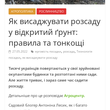
АГРОПОЛІТИКА
РОСЛИННИЦТВО
Як висаджувати розсаду
у відкритий ґрунт:
правила та тонкощі
,
,
27.05.2022
ерговість посадки
розсада
Технологія
,
посадки
як висаджувати розсаду
Тисячі українців повертаються у свої зруйновані
окупантами будинки та розтоптані ними сади.
Але життя триває, і зараз саме час садити
розсаду.
Детальніше про це розповідає
Агроцентр.
Садовий блогер Антоніна Лесик, як і багато