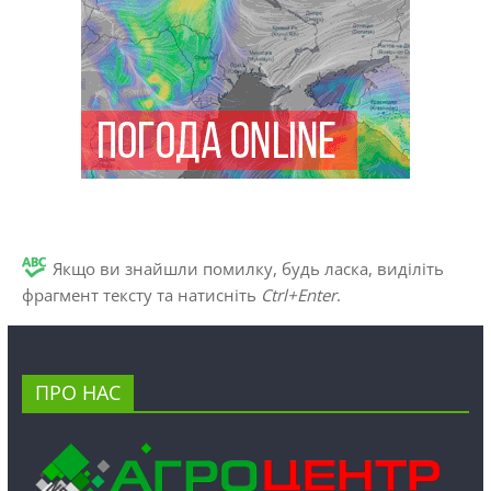
Якщо ви знайшли помилку, будь ласка, виділіть
фрагмент тексту та натисніть
Ctrl+Enter
.
ПРО НАС