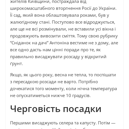
жителів Київщини, постраждала від
широкомасштабного вторгнення Росії до України.
Її сад, який вона облаштовувала роками, був у
жалюгідному стані. Поступово все відроджується,
але ще не всі розмінували, не вставили усі вікна і
продовжують вивозити сміття. Тому свою рубрику
“Сніданок на дачі” Антоніна вестиме не з дому, але
все одно дасть нам цінні поради про те, як
правильно висаджувати розсаду у відкритий
ґрунт.
Якщо, як цього року, весна не тепла, то поспішати
з пересадкою розсади не варто. Потрібно
дочекатися того моменту, коли нічна температура
не опускатиметься нижче 10 градусів.
Черговість посадки
Першими висаджують селера та капусту. Потім —