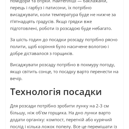
помідори та огірки. Найтепліші — баклажани,
перець і гарбуз і патисони, їх потрібно
висаджувати, коли температура буде не нижче за
п’ятнадцять градусів. Якщо грядки вже
підготовлені, роботи із розсадою буде небагато.
За шість годин до посадки розсаду потрібно рясно
полити, щоб коріння було насичене вологою і
добре діставалося з горщиків.
Висаджувати розсаду потрібно в похмуру погоду,
якщо світить сонце, то посадку варто перенести на
вечір.
Технологія посадки
Для розсади потрібно зробити лунку на 2-3 см
більшу, ніж об’єм горщика. На дно лунки варто
додати органіку: компост, перегній або курячий
послід і кілька ложок попелу. Все це перемішати із