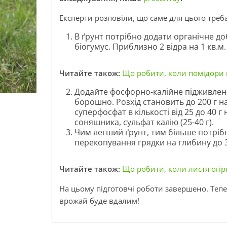
Експерти розповіли, що саме для цього треба 
В ґрунт потрібно додати органічне до
біогумус. Приблизно 2 відра на 1 кв.м.
Читайте також:
Що робити, коли помідори п
Додайте фосфорно-калійне підживленн
борошно. Розхід становить до 200 г н
суперфосфат в кількості від 25 до 40 г
соняшника, сульфат калію (25-40 г).
Чим легший ґрунт, тим більше потрі
перекопування грядки на глибину до 3
Читайте також:
Що робити, коли листя огір
На цьому підготовчі роботи завершено. Теп
врожай буде вдалим!