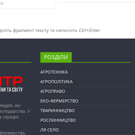
19
іліть фрагмент тексту та натисніть
Ctrl+Enter
.
РОЗДІЛИ
АГРОТЕХНІКА
АГРОПОЛІТИКА
АГРОПРАВО
ЕКО-ФЕРМЕРСТВО
людей, які
ТВАРИННИЦТВО
господарства. У
а середні
РОСЛИННИЦТВО
ЛЯ СЕЛО
 фермерства,