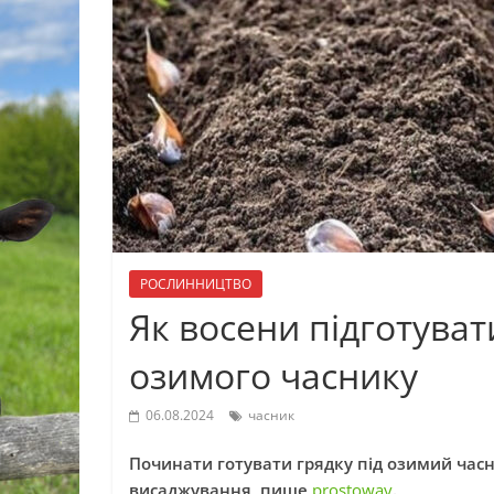
РОСЛИННИЦТВО
Як восени підготува
озимого часнику
06.08.2024
часник
Починати готувати грядку під озимий часн
висаджування, пише
prostoway
.