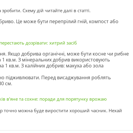
зробити. Схему дій читайте далі в статті.
бриво. Це може бути перепрілий гній, компост або
ерестають дозрівати: хитрий засіб
я. Якщо добрива органічні, може бути косне чи рибне
а 1 кв.м. З мінеральних добрив використовують
 на 1 кв.м. З калійних добрив: макуха або зола
бно підживлювати. Перед висаджування роблять
0 см.
ків в’яне та сохне: поради для порятунку врожаю
ер точно можна буде виростити хороший часник. Нехай