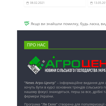
08.02.2021
13.05.20
Якщо ви знайшли помилку, будь ласка, вид
ПРО НАС
“News Агро-Центр”
– інформаційне видання для 
хочуть бути в курсі основних трендів сільського 
нашому фокусі знаходяться, перш за все, дрібні т
фермери України.
Програма
“Ля Село”
створена для популяризації