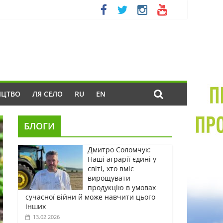
ИЦТВО
ЛЯ СЕЛО
RU
EN
БЛОГИ
Дмитро Соломчук:
Наші аграрії єдині у
світі, хто вміє
вирощувати
продукцію в умовах
сучасної війни й може навчити цього
інших
13.02.2026