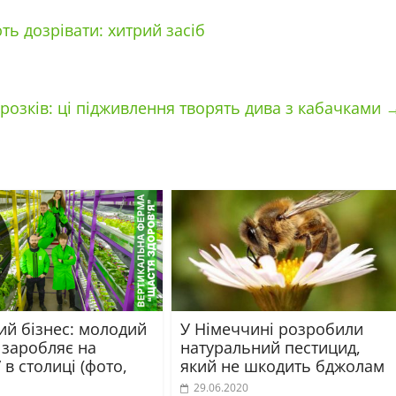
ь дозрівати: хитрий засіб
розків: ці підживлення творять дива з кабачками
ий бізнес: молодий
У Німеччині розробили
 заробляє на
натуральний пестицид,
” в столиці (фото,
який не шкодить бджолам
29.06.2020