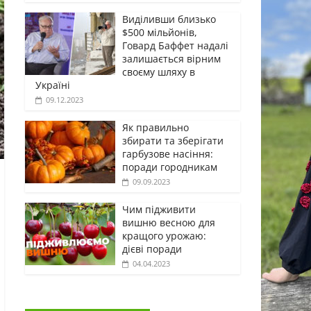
Виділивши близько
$500 мільйонів,
Говард Баффет надалі
залишається вірним
своєму шляху в
Україні
09.12.2023
Як правильно
збирати та зберігати
гарбузове насіння:
поради городникам
09.09.2023
Чим підживити
вишню весною для
кращого урожаю:
дієві поради
04.04.2023