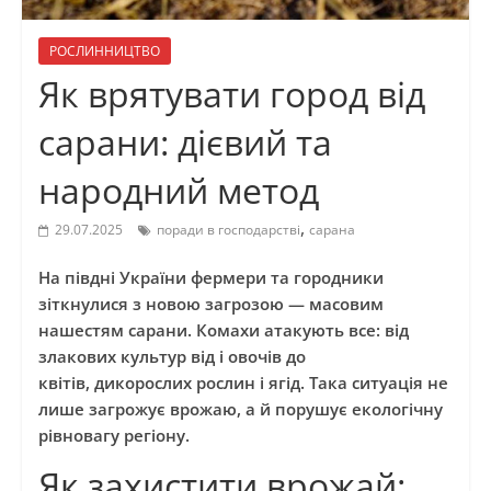
РОСЛИННИЦТВО
Як врятувати город від
сарани: дієвий та
народний метод
,
29.07.2025
поради в господарстві
сарана
На півдні України фермери та городники
зіткнулися з новою загрозою — масовим
нашестям сарани. Комахи атакують все: від
злакових культур від і овочів до
квітів, дикорослих рослин і ягід. Така ситуація не
лише загрожує врожаю, а й порушує екологічну
рівновагу регіону.
Як захистити врожай: