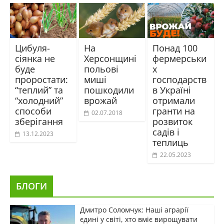
Цибуля-
На
Понад 100
сіянка не
Херсонщині
фермерськи
буде
польові
х
проростати:
миші
господарств
“теплий” та
пошкодили
в Україні
“холодний”
врожай
отримали
способи
гранти на
02.07.2018
зберігання
розвиток
садів і
13.12.2023
теплиць
22.05.2023
БЛОГИ
Дмитро Соломчук: Наші аграрії
єдині у світі, хто вміє вирощувати