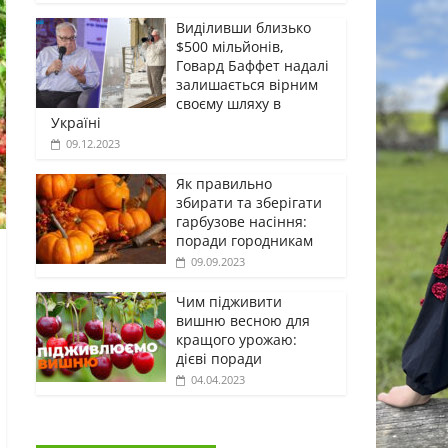
Виділивши близько
$500 мільйонів,
Говард Баффет надалі
залишається вірним
своєму шляху в
Україні
09.12.2023
Як правильно
збирати та зберігати
гарбузове насіння:
поради городникам
09.09.2023
Чим підживити
вишню весною для
кращого урожаю:
дієві поради
04.04.2023