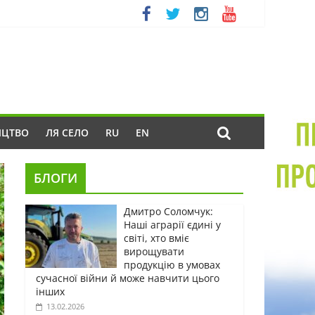
ИЦТВО
ЛЯ СЕЛО
RU
EN
БЛОГИ
Дмитро Соломчук:
Наші аграрії єдині у
світі, хто вміє
вирощувати
продукцію в умовах
сучасної війни й може навчити цього
інших
13.02.2026