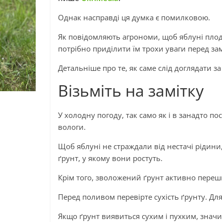
Однак насправді ця думка є помилковою.
Як повідомляють агрономи, щоб яблуні плод
потрібно приділити їм трохи уваги перед з
Детальніше про те, як саме слід доглядати за
Візьміть на замітку
У холодну погоду, так само як і в занадто 
вологи.
Щоб яблуні не страждали від нестачі рідин
ґрунт, у якому вони ростуть.
Крім того, зволожений ґрунт активно пере
Перед поливом перевірте сухість ґрунту. Дл
Якщо ґрунт виявиться сухим і пухким, значи