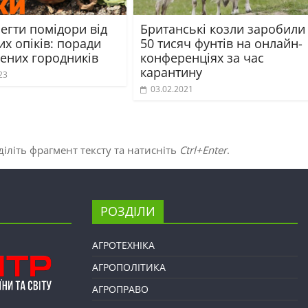
егти помідори від
Британські козли заробили
х опіків: поради
50 тисяч фунтів на онлайн-
чених городників
конференціях за час
карантину
23
03.02.2021
іліть фрагмент тексту та натисніть
Ctrl+Enter
.
РОЗДІЛИ
АГРОТЕХНІКА
АГРОПОЛІТИКА
АГРОПРАВО