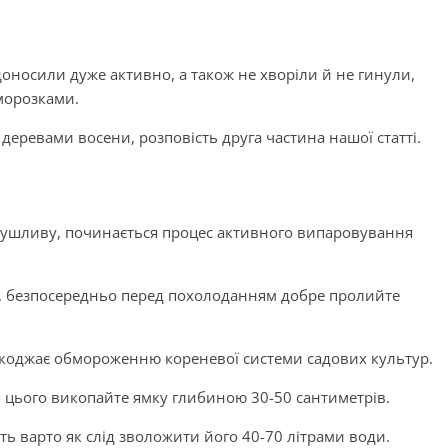
оносили дуже активно, а також не хворіли й не гинули,
аморозками.
 деревами восени, розповість друга частина нашої статті.
посушливу, починається процес активного випаровування
и, безпосередньо перед похолоданням добре пролийте
шкоджає обмороженню кореневої системи садових культур.
я цього викопайте ямку глибиною 30-50 сантиметрів.
ть варто як слід зволожити його 40-70 літрами води.