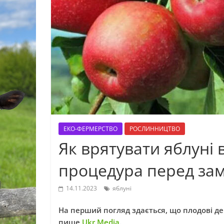
ЕКО-ФЕРМЕРСТВО
РОСЛИННИЦТВО
Як врятувати яблуні 
процедура перед за
14.11.2023
яблуні
На перший погляд здається, що плодові дер
пише
Ukr.Media
.