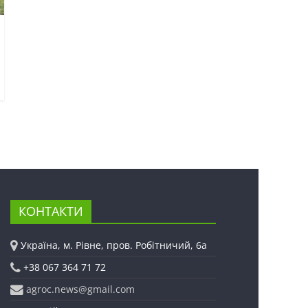
КОНТАКТИ
Україна, м. Рівне, пров. Робітничий, 6а
+38 067 364 71 72
agroc.news@gmail.com