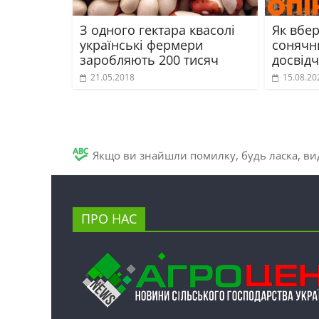
З одного гектара квасолі
Як вбер
українські фермери
сонячни
заробляють 200 тисяч
досвід
21.05.2018
15.08.20
Якщо ви знайшли помилку, будь ласка, вид
ПРО НАС