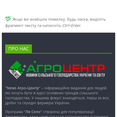
Якщо ви знайшли помилку, будь ласка, виділіть
фрагмент тексту та натисніть
Ctrl+Enter
.
ПРО НАС
“News Агро-Центр”
– інформаційне видання для людей,
які хочуть бути в курсі основних трендів сільського
господарства. У нашому фокусі знаходяться, перш за все,
дрібні та середні фермери України.
Програма
“Ля Село”
створена для популяризації
фермерства, адже саме сільське господарство підтримує