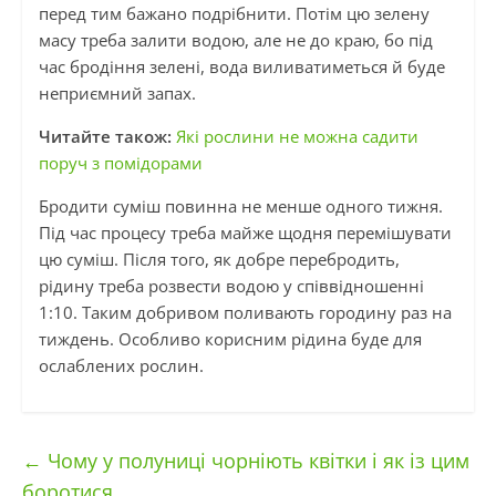
перед тим бажано подрібнити. Потім цю зелену
масу треба залити водою, але не до краю, бо під
час бродіння зелені, вода виливатиметься й буде
неприємний запах.
Читайте також:
Які рослини не можна садити
поруч з помідорами
Бродити суміш повинна не менше одного тижня.
Під час процесу треба майже щодня перемішувати
цю суміш. Після того, як добре перебродить,
рідину треба розвести водою у співвідношенні
1:10. Таким добривом поливають городину раз на
тиждень. Особливо корисним рідина буде для
ослаблених рослин.
←
Чому у полуниці чорніють квітки і як із цим
боротися