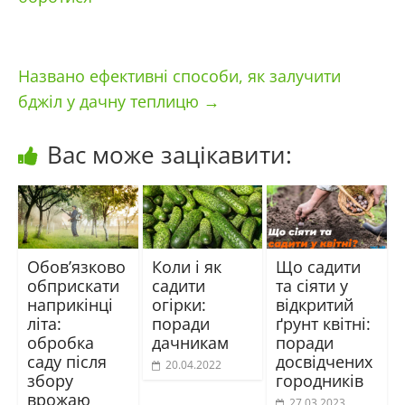
Названо ефективні способи, як залучити
бджіл у дачну теплицю
→
Вас може зацікавити:
Обов’язково
Коли і як
Що садити
обприскати
садити
та сіяти у
наприкінці
огірки:
відкритий
літа:
поради
ґрунт квітні:
обробка
дачникам
поради
саду після
досвідчених
20.04.2022
збору
городників
врожаю
27.03.2023