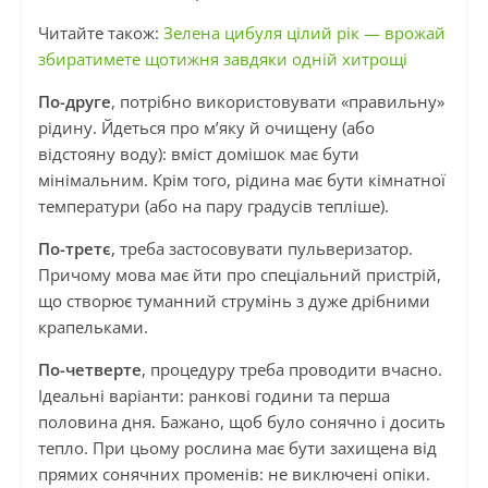
Читайте також:
Зелена цибуля цілий рік — врожай
збиратимете щотижня завдяки одній хитрощі
По-друге
, потрібно використовувати «правильну»
рідину. Йдеться про м’яку й очищену (або
відстояну воду): вміст домішок має бути
мінімальним. Крім того, рідина має бути кімнатної
температури (або на пару градусів тепліше).
По-третє
, треба застосовувати пульверизатор.
Причому мова має йти про спеціальний пристрій,
що створює туманний струмінь з дуже дрібними
крапельками.
По-четверте
, процедуру треба проводити вчасно.
Ідеальні варіанти: ранкові години та перша
половина дня. Бажано, щоб було сонячно і досить
тепло. При цьому рослина має бути захищена від
прямих сонячних променів: не виключені опіки.