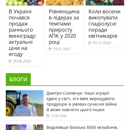
В Україні
Рівненщина
Коли восени
почався
в лідерах за
викопувати
продаж
темпами
гладіолуси:
раннього
приросту
поради
винограду:
АПК у 2020
квітникарів
актуальні
році
03.10.2024
ціни на
19.01.2021
ягоду
26.06.2020
БЛОГИ
Дмитро Соломчук: Наші аграрії
єдині у світі, хто вміє вирощувати
продукцію в умовах сучасної війни
й може навчити цього інших
13.02.2026
Виділивши близько $500 мільйонів,