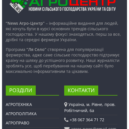
“News Агро-Центр”
– інформаційне видання для людей,
які хочуть бути в курсі основних трендів сільського
господарства. У нашому фокусі знаходяться, перш за все,
дрібні та середні фермери України.
Програма
“Ля Село”
створена для популяризації
фермерства, адже саме сільське господарство підтримує
країну на шляху до успішного розвитку. Наші журналісти
зроблять усе, щоб перебування на нашому сайті було
максимально інформативним та цікавим.
РОЗДІЛИ
КОНТАКТИ
АГРОТЕХНІКА
Україна, м. Рівне, пров.
Робітничий, 6а
АГРОПОЛІТИКА
+38 067 364 71 72
АГРОПРАВО
agroc.news@gmail.com