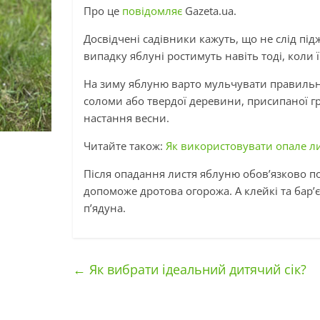
Про це
повідомляє
Gazeta.ua.
Досвідчені садівники кажуть, що не слід пі
випадку яблуні ростимуть навіть тоді, коли 
На зиму яблуню варто мульчувати правильни
соломи або твердої деревини, присипаної гр
настання весни.
Читайте також:
Як використовувати опале ли
Після опадання листя яблуню обов’язково пот
допоможе дротова огорожа. А клейкі та бар’
п’ядуна.
←
Як вибрати ідеальний дитячий сік?