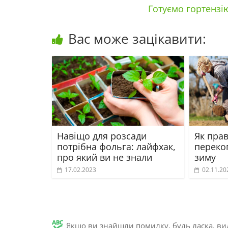
Готуємо гортензію
Вас може зацікавити:
Навіщо для розсади
Як пра
потрібна фольга: лайфхак,
переко
про який ви не знали
зиму
17.02.2023
02.11.20
Якщо ви знайшли помилку, будь ласка, вид