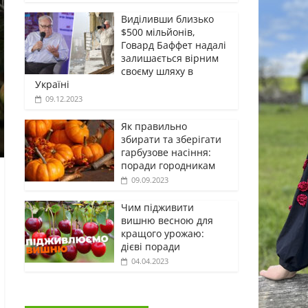
Виділивши близько
$500 мільйонів,
Говард Баффет надалі
залишається вірним
своєму шляху в
Україні
09.12.2023
Як правильно
збирати та зберігати
гарбузове насіння:
поради городникам
09.09.2023
Чим підживити
вишню весною для
кращого урожаю:
дієві поради
04.04.2023