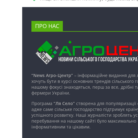
ПРО НАС
“News Агро-Центр”
– інформаційне видання для 
хочуть бути в курсі основних трендів сільського 
нашому фокусі знаходяться, перш за все, дрібні т
фермери України.
Програма
“Ля Село”
створена для популяризації
адже саме сільське господарство підтримує країн
успішного розвитку. Наші журналісти зроблять ус
перебування на нашому сайті було максимально
інформативним та цікавим.