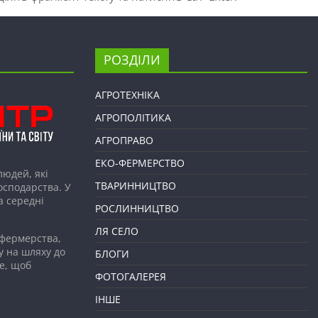
РОЗДІЛИ
АГРОТЕХНІКА
АГРОПОЛІТИКА
АГРОПРАВО
ЕКО-ФЕРМЕРСТВО
людей, які
ТВАРИННИЦТВО
господарства. У
а середні
РОСЛИННИЦТВО
ЛЯ СЕЛО
 фермерства,
у на шляху до
БЛОГИ
е, щоб
ФОТОГАЛЕРЕЯ
ІНШЕ