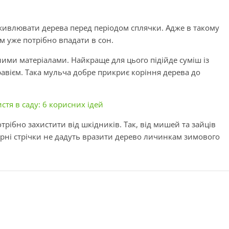
дживлювати дерева перед періодом сплячки. Адже в такому
їм уже потрібно впадати в сон.
ми матеріалами. Найкраще для цього підійде суміш із
авієм. Така мульча добре прикриє коріння дерева до
стя в саду: 6 корисних ідей
рібно захистити від шкідників. Так, від мишей та зайців
єрні стрічки не дадуть вразити дерево личинкам зимового