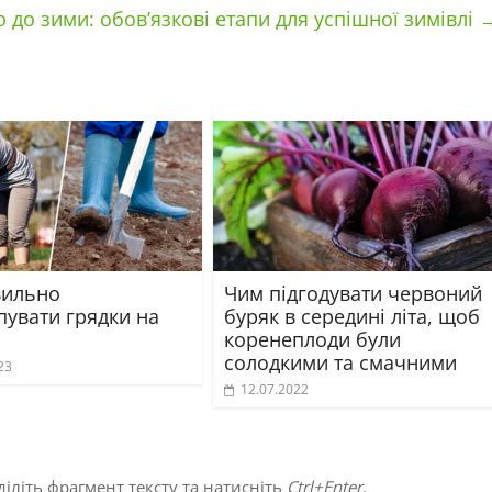
 до зими: обов’язкові етапи для успішної зимівлі
вильно
Чим підгодувати червоний
пувати грядки на
буряк в середині літа, щоб
коренеплоди були
солодкими та смачними
23
12.07.2022
іліть фрагмент тексту та натисніть
Ctrl+Enter
.