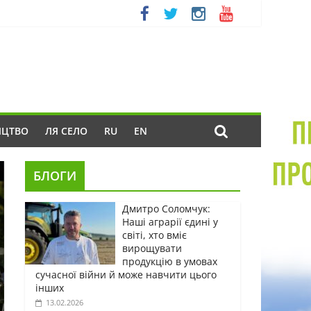
ИЦТВО
ЛЯ СЕЛО
RU
EN
БЛОГИ
Дмитро Соломчук:
Наші аграрії єдині у
світі, хто вміє
вирощувати
продукцію в умовах
сучасної війни й може навчити цього
інших
13.02.2026