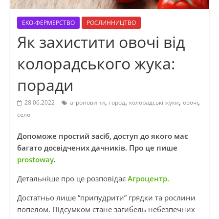
ЕКО-ФЕРМЕРСТВО
РОСЛИННИЦТВО
Як захистити овочі від
колорадського жука:
поради
,
,
,
,
28.06.2022
агроновини
город
колорадські жуки
овочі
село
Допоможе простий засіб, доступ до якого має
багато досвідчених дачників. Про це пише
prostoway
.
Детальніше про це розповідає
Агроцентр.
Достатньо лише “припудрити” грядки та рослини
попелом. Підсумком стане загибель небезпечних