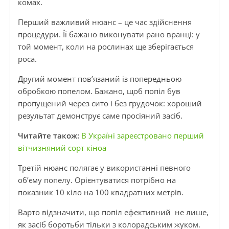
комах.
Перший важливий нюанс – це час здійснення
процедури. Її бажано виконувати рано вранці: у
той момент, коли на рослинах ще зберігається
роса.
Другий момент пов’язаний із попередньою
обробкою попелом. Бажано, щоб попіл був
пропущений через сито і без грудочок: хороший
результат демонструє саме просіяний засіб.
Читайте також:
В Україні зареєстровано перший
вітчизняний сорт кіноа
Третій нюанс полягає у використанні певного
об’єму попелу. Орієнтуватися потрібно на
показник 10 кіло на 100 квадратних метрів.
Варто відзначити, що попіл ефективний не лише,
як засіб боротьби тільки з колорадським жуком.