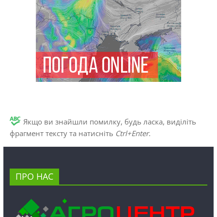
Якщо ви знайшли помилку, будь ласка, виділіть
фрагмент тексту та натисніть
Ctrl+Enter
.
ПРО НАС