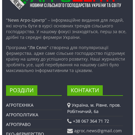
“News Агро-Центр”
– інформаційне видання для людей,
які хочуть бути в курсі основних трендів сільського
господарства. У нашому фокусі знаходяться, перш за все,
дрібні та середні фермери України.
Програма
“Ля Село”
створена для популяризації
фермерства, адже саме сільське господарство підтримує
країну на шляху до успішного розвитку. Наші журналісти
зроблять усе, щоб перебування на нашому сайті було
максимально інформативним та цікавим.
РОЗДІЛИ
КОНТАКТИ
АГРОТЕХНІКА
Україна, м. Рівне, пров.
Робітничий, 6а
АГРОПОЛІТИКА
+38 067 364 71 72
АГРОПРАВО
agroc.news@gmail.com
ЕКО-ФЕРМЕРСТВО