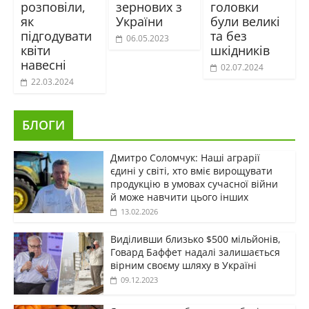
розповіли,
зернових з
головки
як
України
були великі
підгодувати
та без
06.05.2023
квіти
шкідників
навесні
02.07.2024
22.03.2024
БЛОГИ
Дмитро Соломчук: Наші аграрії
єдині у світі, хто вміє вирощувати
продукцію в умовах сучасної війни
й може навчити цього інших
13.02.2026
Виділивши близько $500 мільйонів,
Говард Баффет надалі залишається
вірним своєму шляху в Україні
09.12.2023