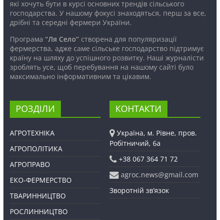
які хочуть бути в курсі основних трендів сільського
господарства. У нашому фокусі знаходяться, перш за все,
дрібні та середні фермери України.
Програма
“Ля Село”
створена для популяризації
фермерства, адже саме сільське господарство підтримує
країну на шляху до успішного розвитку. Наші журналісти
зроблять усе, щоб перебування на нашому сайті було
максимально інформативним та цікавим.
РОЗДІЛИ
КОНТАКТИ
АГРОТЕХНІКА
Україна, м. Рівне, пров.
Робітничий, 6а
АГРОПОЛІТИКА
+38 067 364 71 72
АГРОПРАВО
agroc.news@gmail.com
ЕКО-ФЕРМЕРСТВО
Зворотній зв’язок
ТВАРИННИЦТВО
РОСЛИННИЦТВО