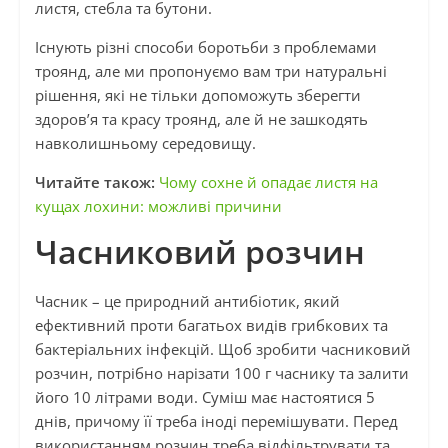
листя, стебла та бутони.
Існують різні способи боротьби з проблемами
троянд, але ми пропонуємо вам три натуральні
рішення, які не тільки допоможуть зберегти
здоров’я та красу троянд, але й не зашкодять
навколишньому середовищу.
Читайте також:
Чому сохне й опадає листя на
кущах лохини: можливі причини
Часниковий розчин
Часник – це природний антибіотик, який
ефективний проти багатьох видів грибкових та
бактеріальних інфекцій. Щоб зробити часниковий
розчин, потрібно нарізати 100 г часнику та залити
його 10 літрами води. Суміш має настоятися 5
днів, причому її треба іноді перемішувати. Перед
використанням розчин треба відфільтрувати та