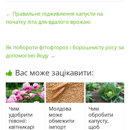
←
Правильне підживлення капусти на
початку літа для вдалого врожаю
Як побороти фітофтороз і борошнисту росу за
допомогою йоду
→
Вас може зацікавити:
Чим
Молдова
Чим
удобрити
може
обробити
півонії:
обмежити
капусту,
квітникарі
імпорт
щоб