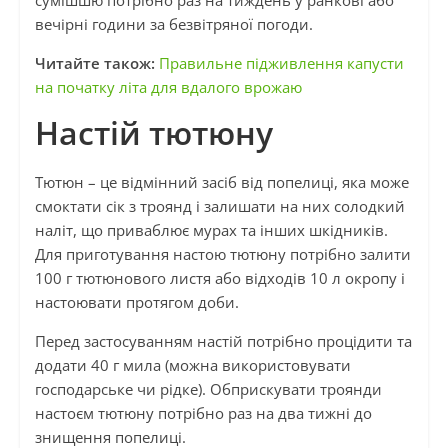
сумішшю потрібно раз на тиждень у ранкові або
вечірні години за безвітряної погоди.
Читайте також:
Правильне підживлення капусти
на початку літа для вдалого врожаю
Настій тютюну
Тютюн – це відмінний засіб від попелиці, яка може
смоктати сік з троянд і залишати на них солодкий
наліт, що приваблює мурах та інших шкідників.
Для приготування настою тютюну потрібно залити
100 г тютюнового листя або відходів 10 л окропу і
настоювати протягом доби.
Перед застосуванням настій потрібно процідити та
додати 40 г мила (можна використовувати
господарське чи рідке). Обприскувати троянди
настоєм тютюну потрібно раз на два тижні до
знищення попелиці.